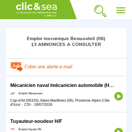
menu
Emploi mecanique Beausoleil (06)
13 ANNONCES A CONSULTER
Créer une alerte e-mail
Mécanicien naval /mécanicien automobile (H/F)
Emploi Manpower
Cap-d'Ail (06320), Alpes-Maritimes (06), Provence-Alpes-Côte
d'Azur
-
CDI
-
28/07/2026
Tuyauteur-soudeur H/F
Emploi Aquila Rh