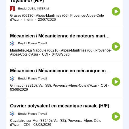
Tuyauteur (H/F)
Emploi JUBIL INTERIM
Grasse (06130), Alpes-Maritimes (06), Provence-Alpes-Côte
d'Azur
-
Intérim
-
23/07/2026
Mécanicien / Mécanicienne de moteurs marins (H/F)
Emploi France Travail
Mandelieu-La Napoule (06210), Alpes-Maritimes (06), Provence-
Alpes-Côte d'Azur
-
CDI
-
04/08/2026
Mécanicien / Mécanicienne en mécanique marine ou navale (H/F)
Emploi France Travail
Grimaud (83310), Var (83), Provence-Alpes-Côte d'Azur
-
CDI
-
03/08/2026
Ouvrier polyvalent en mécanique navale (H/F)
Emploi France Travail
Cavalaire-sur-Mer (83240), Var (83), Provence-Alpes-Côte
d'Azur
-
CDI
-
08/08/2026