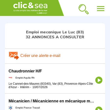
menu
Emploi mecanique Le Luc (83)
32 ANNONCES A CONSULTER
Créer une alerte e-mail
Chaudronnier H/F
Emploi Aquila Rh
Le Cannet-des-Maures (83340), Var (83), Provence-Alpes-Côte
d'Azur
-
Intérim
-
10/07/2026
Mécanicien / Mécanicienne en mécanique marine ou navale (H/F)
Emploi France Travail