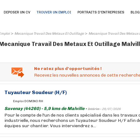
DEPOSER UN CV
TROUVER UN EMPLOI
PORTRAITS D'ENTREPRISES
BLOG
>
>
Emploi
Mecanique Travail Des Metaux Et Outillage
Mecanique Travail Des Metaux Et
Mecanique Travail Des Metaux Et Outillage Malville
Ne ratez plus d'opportunités !
Recevez les nouvelles annonces de cette recherche
Tuyauteur Soudeur (H/F)
Emploi DOMINO RH
Savenay (44260) - 5,9 kms de Malville -
Intérim -
29/07/2026
Pour le compte de l'un de nos clients spécialisé dans les travaux
industrielle, nous recherchons un Tuyauteur Soudeur H/F afin d
équipes sur chantier. Vous interviendrez s...