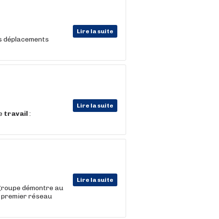
Lire la suite
ds déplacements
Lire la suite
de
travail
:
Lire la suite
 groupe démontre au
le premier réseau