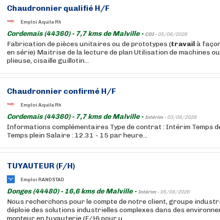
Chaudronnier qualifié H/F
Emploi Aquila Rh
Cordemais (44360) - 7,7 kms de Malville -
CDI -
05/08/2026
Fabrication de pièces unitaires ou de prototypes (
travail
à façon
en série) Maitrise de la lecture de plan Utilisation de machines ou
plieuse, cisaille guillotin...
Chaudronnier confirmé H/F
Emploi Aquila Rh
Cordemais (44360) - 7,7 kms de Malville -
Intérim -
03/08/2026
Informations complémentaires Type de contrat : Intérim Temps 
Temps plein Salaire : 12.31 - 15 par heure...
TUYAUTEUR (F/H)
Emploi RANDSTAD
Donges (44480) - 16,6 kms de Malville -
Intérim -
05/08/2026
Nous recherchons pour le compte de notre client, groupe industri
déploie des solutions industrielles complexes dans des environn
monteur en tuyauterie (F/H) pour u...