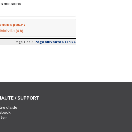
os missions
onces pour :
Malville (44)
Page suivante >
Fin >>
Page 1 de 3
AUTE / SUPPORT
tre d'aide
ebook
tter