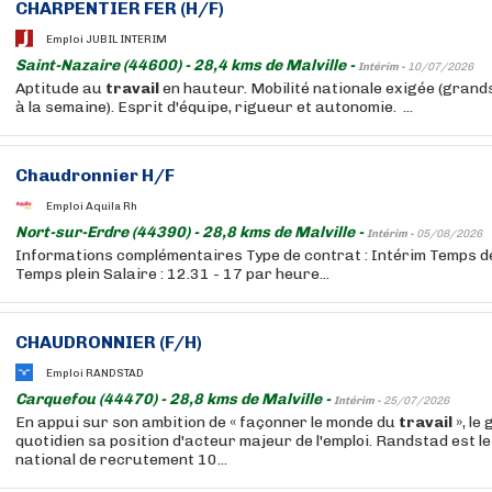
CHARPENTIER FER (H/F)
Emploi JUBIL INTERIM
Saint-Nazaire (44600) - 28,4 kms de Malville -
Intérim -
10/07/2026
Aptitude au
travail
en hauteur. Mobilité nationale exigée (gran
à la semaine). Esprit d'équipe, rigueur et autonomie. ...
Chaudronnier H/F
Emploi Aquila Rh
Nort-sur-Erdre (44390) - 28,8 kms de Malville -
Intérim -
05/08/2026
Informations complémentaires Type de contrat : Intérim Temps 
Temps plein Salaire : 12.31 - 17 par heure...
CHAUDRONNIER (F/H)
Emploi RANDSTAD
Carquefou (44470) - 28,8 kms de Malville -
Intérim -
25/07/2026
En appui sur son ambition de « façonner le monde du
travail
», le
quotidien sa position d'acteur majeur de l'emploi. Randstad est 
national de recrutement 10...