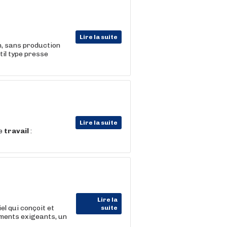
Lire la suite
, sans production
til type presse
Lire la suite
de
travail
:
Lire la
el qui conçoit et
suite
ements exigeants, un