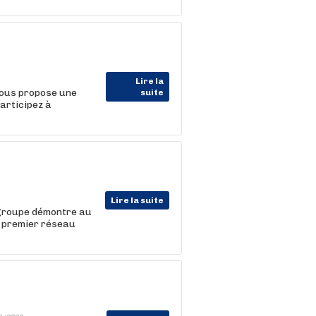
Lire la
vous propose une
suite
articipez à
Lire la suite
 groupe démontre au
le premier réseau