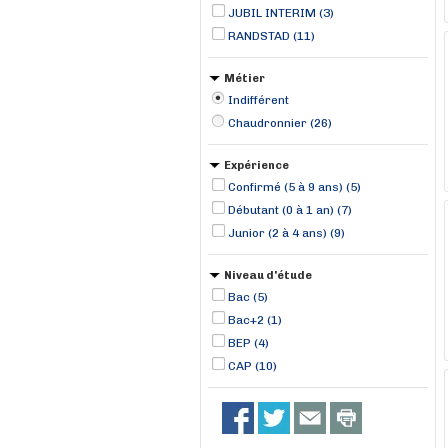
Saint-Philbert-de-Grand-Lieu (2)
JUBIL INTERIM (3)
RANDSTAD (11)
Métier
Indifférent
Chaudronnier (26)
Expérience
Confirmé (5 à 9 ans) (5)
Débutant (0 à 1 an) (7)
Junior (2 à 4 ans) (9)
Niveau d'étude
Bac (5)
Bac+2 (1)
BEP (4)
CAP (10)