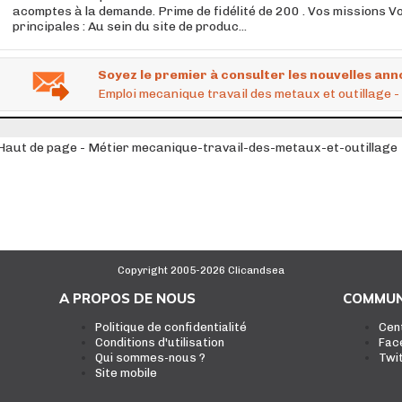
acomptes à la demande. Prime de fidélité de 200 . Vos missions V
principales : Au sein du site de produc...
Soyez le premier à consulter les nouvelles ann
Emploi mecanique travail des metaux et outillage - 
Haut de page - Métier mecanique-travail-des-metaux-et-outillage
Copyright 2005-2026 Clicandsea
A PROPOS DE NOUS
COMMUN
Politique de confidentialité
Cen
Conditions d'utilisation
Fac
Qui sommes-nous ?
Twi
Site mobile