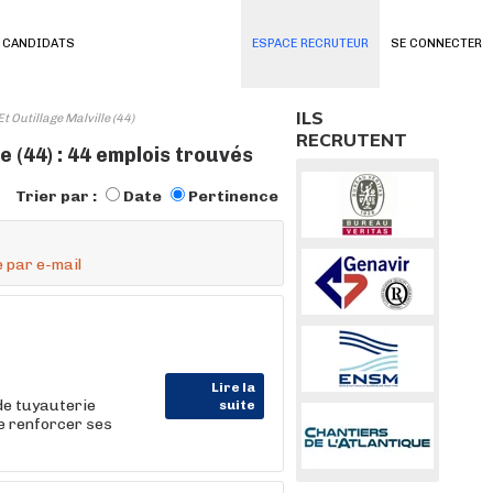
 CANDIDATS
ESPACE RECRUTEUR
SE CONNECTER
ILS
 Outillage Malville (44)
RECRUTENT
 (44) : 44 emplois trouvés
Trier par :
Date
Pertinence
 par e-mail
Lire la
 de tuyauterie
suite
e renforcer ses