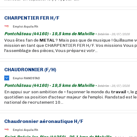
CHARPENTIER FER H/F
Emploi Aquila Rh
Pontchâteau (44160) - 19,5 kms de Malville -
Intérim -
28/07/2026
Vous êtes fan de
METAL
? Mais pas que de musique ! Guillaume 
mission en tant que CHARPENTIER FER H/F. Vos missions Vous p
l'assemblage des pièces; Vous préparez votr...
CHAUDRONNIER (F/H)
Emploi RANDSTAD
Pontchâteau (44160) - 19,5 kms de Malville -
Intérim -
28/07/2026
En appui sur son ambition de « façonner le monde du
travail
», le
quotidien sa position d'acteur majeur de l'emploi. Randstad est 
national de recrutement 10...
Chaudronnier aéronautique H/F
Emploi Aquila Rh