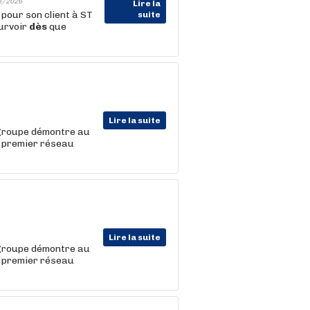
8/2026
Lire la
pour son client à ST
suite
urvoir
dès
que
Lire la suite
 groupe démontre au
le premier réseau
Lire la suite
 groupe démontre au
le premier réseau