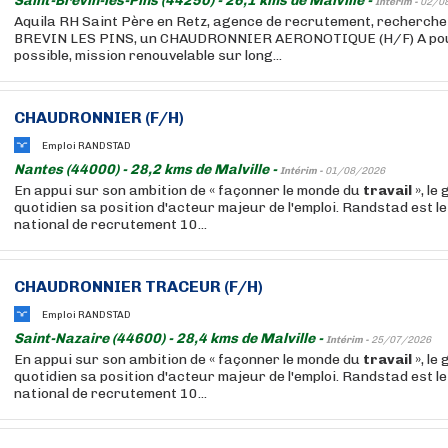
Saint-Brévin-les-Pins (44250) - 26,1 kms de Malville -
Intérim -
02/0
Aquila RH Saint Père en Retz, agence de recrutement, recherche 
BREVIN LES PINS, un CHAUDRONNIER AERONOTIQUE (H/F) A po
possible, mission renouvelable sur long...
CHAUDRONNIER (F/H)
Emploi RANDSTAD
Nantes (44000) - 28,2 kms de Malville -
Intérim -
01/08/2026
En appui sur son ambition de « façonner le monde du
travail
», le
quotidien sa position d'acteur majeur de l'emploi. Randstad est 
national de recrutement 10...
CHAUDRONNIER TRACEUR (F/H)
Emploi RANDSTAD
Saint-Nazaire (44600) - 28,4 kms de Malville -
Intérim -
25/07/2026
En appui sur son ambition de « façonner le monde du
travail
», le
quotidien sa position d'acteur majeur de l'emploi. Randstad est 
national de recrutement 10...