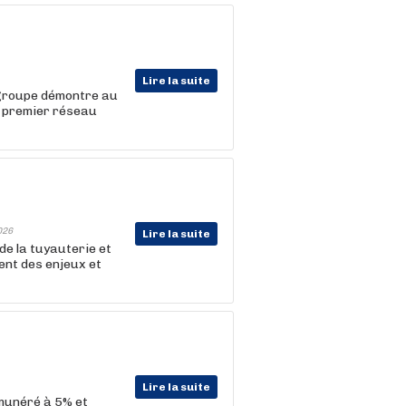
Lire la suite
 groupe démontre au
le premier réseau
026
Lire la suite
de la tuyauterie et
ent des enjeux et
Lire la suite
munéré à 5% et