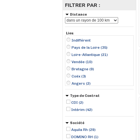
FILTRER PAR :
Distance
Lieu
Indifférent
Pays de la Loire (35)
Loire-Atlantique (21)
Vendée (10)
Bretagne (9)
Coëx (3)
Angers (2)
Arzal (2)
Type de Contrat
Carquefou (2)
CDI (2)
Cordemais (2)
Intérim (42)
La Roche-sur-Yon (2)
Le Poiré-sur-Vie (2)
Société
Pontchâteau (2)
Aquila Rh (29)
Saint-Nazaire (2)
DOMINO RH (1)