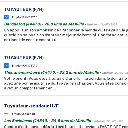
TUYAUTEUR (F/H)
Emploi RANDSTAD
Carquefou (44470) - 28,8 kms de Malville -
Intérim -
21/07/2026
En appui sur son ambition de « façonner le monde du
travail
», le
quotidien sa position d'acteur majeur de l'emploi. Randstad est 
national de recrutement 10...
TUYAUTEUR (F/H)
Emploi RANDSTAD
Thouaré-sur-Loire (44470) - 33,2 kms de Malville -
Intérim -
21/07/2
Votre profil : Vous êtes titulaire d'une formation dans le domaine 
avez une bonne maîtrise du
travail
en chantier. Vous êtes consci
avez un comportement en ...
Tuyauteur-soudeur H/F
Emploi Aquila Rh
Les Sorinières (44840) - 34,5 kms de Malville -
Intérim -
05/08/2026
Comité d'entreprise
dès
la 1ère heure et services FASTT. CET ré