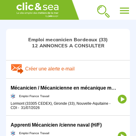
menu
Emploi mecanicien Bordeaux (33)
12 ANNONCES A CONSULTER
Créer une alerte e-mail
Mécanicien / Mécanicienne en mécanique marine ou navale (H/F)
Emploi France Travail
Lormont (33305 CEDEX), Gironde (33), Nouvelle-Aquitaine
-
CDI
-
31/07/2026
Apprenti Mécanicien /cienne naval (H/F)
Emploi France Travail