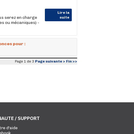
Lire la
us serez en charge
suite
ues ou mécaniques) -
onces pour :
Page suivante >
Fin >>
Page 1 de 3
AUTE / SUPPORT
tre d'aide
ebook