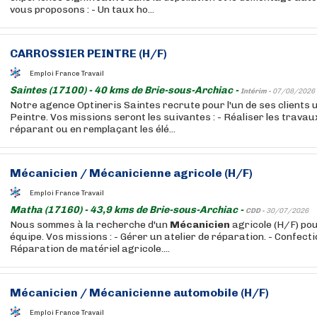
vous proposons : - Un taux ho...
CARROSSIER PEINTRE (H/F)
Emploi France Travail
Saintes (17100) - 40 kms de Brie-sous-Archiac -
Intérim -
07/08/2026
Notre agence Optineris Saintes recrute pour l'un de ses clients 
Peintre. Vos missions seront les suivantes : - Réaliser les trava
réparant ou en remplaçant les élé...
Mécanicien
/
Mécanicienne
agricole (H/F)
Emploi France Travail
Matha (17160) - 43,9 kms de Brie-sous-Archiac -
CDD -
30/07/2026
Nous sommes à la recherche d'un
Mécanicien
agricole (H/F) po
équipe. Vos missions : - Gérer un atelier de réparation. - Confectio
Réparation de matériel agricole....
Mécanicien
/
Mécanicienne
automobile (H/F)
Emploi France Travail