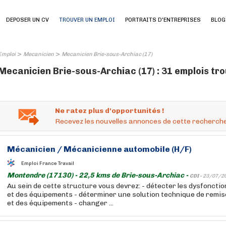
DEPOSER UN CV
TROUVER UN EMPLOI
PORTRAITS D'ENTREPRISES
BLOG
>
>
Emploi
Mecanicien
Mecanicien Brie-sous-Archiac (17)
Mecanicien Brie-sous-Archiac (17) : 31 emplois tr
Ne ratez plus d'opportunités !
Recevez les nouvelles annonces de cette recherche
Mécanicien
/
Mécanicienne
automobile (H/F)
Emploi France Travail
Montendre (17130) - 22,5 kms de Brie-sous-Archiac -
CDI -
23/07/2
Au sein de cette structure vous devrez: - détecter les dysfoncti
et des équipements - déterminer une solution technique de remise
et des équipements - changer ...