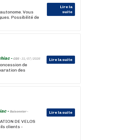
Lire la
t autonome. Vous
suite
ues. Possibilité de
hiac -
CDI -
31/07/2026
Lire la suite
concession de
éparation des
iac -
Saisonnier -
Lire la suite
CATION DE VELOS
ls clients -