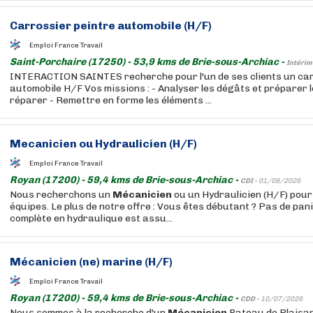
Carrossier peintre automobile (H/F)
Emploi France Travail
Saint-Porchaire (17250) - 53,9 kms de Brie-sous-Archiac -
Intérim
INTERACTION SAINTES recherche pour l'un de ses clients un car
automobile H/F Vos missions : - Analyser les dégâts et préparer 
réparer - Remettre en forme les éléments ...
Mecanicien
ou Hydraulicien (H/F)
Emploi France Travail
Royan (17200) - 59,4 kms de Brie-sous-Archiac -
CDI -
01/08/2026
Nous recherchons un
Mécanicien
ou un Hydraulicien (H/F) pour
équipes. Le plus de notre offre : Vous êtes débutant ? Pas de pan
complète en hydraulique est assu...
Mécanicien
(ne) marine (H/F)
Emploi France Travail
Royan (17200) - 59,4 kms de Brie-sous-Archiac -
CDD -
10/07/2026
Nous sommes à la recherche d'un
Mécanicien
Bateau de Plaisa