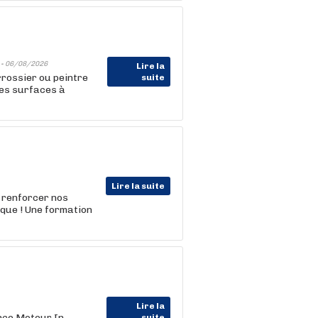
 -
06/08/2026
Lire la
rossier ou peintre
suite
les surfaces à
Lire la suite
 renforcer nos
ique ! Une formation
Lire la
nce Moteur In-
suite