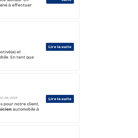
ené à effectuer
Lire la suite
tivé(e) et
bile. En tant que
02/08/2026
Lire la suite
 pour notre client,
icien
automobile à