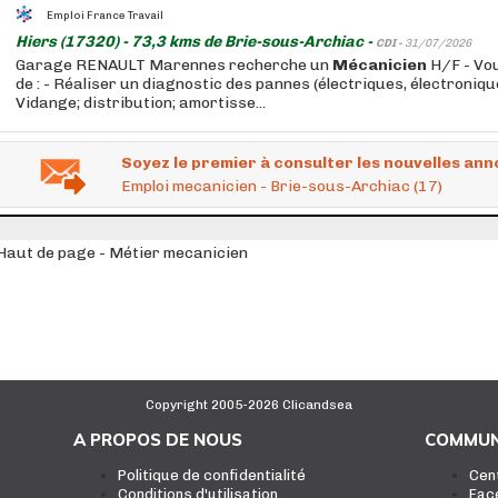
Emploi France Travail
Hiers (17320) - 73,3 kms de Brie-sous-Archiac -
CDI -
31/07/2026
Garage RENAULT Marennes recherche un
Mécanicien
H/F - Vo
de : - Réaliser un diagnostic des pannes (électriques, électroniq
Vidange; distribution; amortisse...
Soyez le premier à consulter les nouvelles ann
Emploi mecanicien - Brie-sous-Archiac (17)
Haut de page - Métier mecanicien
Copyright 2005-2026 Clicandsea
A PROPOS DE NOUS
COMMUN
Politique de confidentialité
Cen
Conditions d'utilisation
Fac