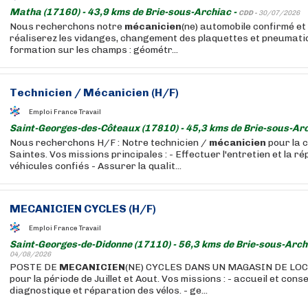
Matha (17160) - 43,9 kms de Brie-sous-Archiac -
CDD -
30/07/2026
Nous recherchons notre
mécanicien
(ne) automobile confirmé e
réaliserez les vidanges, changement des plaquettes et pneumatiq
formation sur les champs : géométr...
Technicien /
Mécanicien
(H/F)
Emploi France Travail
Saint-Georges-des-Côteaux (17810) - 45,3 kms de Brie-sous-Arc
Nous recherchons H/F : Notre technicien /
mécanicien
pour la 
Saintes. Vos missions principales : - Effectuer l'entretien et la r
véhicules confiés - Assurer la qualit...
MECANICIEN
CYCLES (H/F)
Emploi France Travail
Saint-Georges-de-Didonne (17110) - 56,3 kms de Brie-sous-Arch
04/08/2026
POSTE DE
MECANICIEN
(NE) CYCLES DANS UN MAGASIN DE LO
pour la période de Juillet et Aout. Vos missions : - accueil et consei
diagnostique et réparation des vélos. - ge...