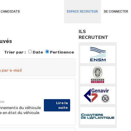
 CANDIDATS
ESPACE RECRUTEUR
SE CONNECTER
ILS
RECRUTENT
ouvés
Trier par :
Date
Pertinence
 par e-mail
026
Lire la
onnements du véhicule
suite
 en état du véhicule