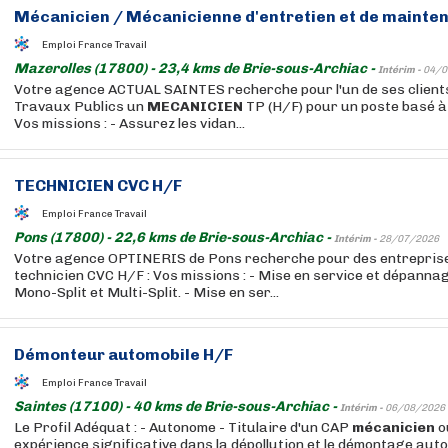
Mécanicien
/
Mécanicienne
d'entretien et de mainte
Emploi France Travail
Mazerolles (17800) - 23,4 kms de Brie-sous-Archiac -
Intérim -
04/0
Votre agence ACTUAL SAINTES recherche pour l'un de ses clients
Travaux Publics un
MECANICIEN
TP (H/F) pour un poste basé
Vos missions : - Assurez les vidan...
TECHNICIEN CVC H/F
Emploi France Travail
Pons (17800) - 22,6 kms de Brie-sous-Archiac -
Intérim -
28/07/2026
Votre agence OPTINERIS de Pons recherche pour des entreprise
technicien CVC H/F : Vos missions : - Mise en service et dépanna
Mono-Split et Multi-Split. - Mise en ser...
Démonteur automobile H/F
Emploi France Travail
Saintes (17100) - 40 kms de Brie-sous-Archiac -
Intérim -
06/08/2026
Le Profil Adéquat : - Autonome - Titulaire d'un CAP
mécanicien
o
expérience significative dans la dépollution et le démontage aut