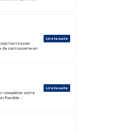
Lire la suite
un(e) Carrossier
ux de carrosserie en
Lire la suite
ur compléter notre
n flexible. -