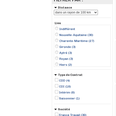
Distance
Lieu
Indifférent
Nouvelle-Aquitaine (30)
Charente-Maritime (27)
Gironde (3)
Aytré (3)
Royan (3)
Hiers (2)
Matha (2)
Type de Contrat
Rochefort (2)
CDD (4)
Saintes (2)
CDI (18)
Angoulins (1)
Intérim (8)
Bassens (1)
Saisonnier (1)
Bourcefranc-le-Chapus (1)
Ferrières (1)
Société
France Travail (30)