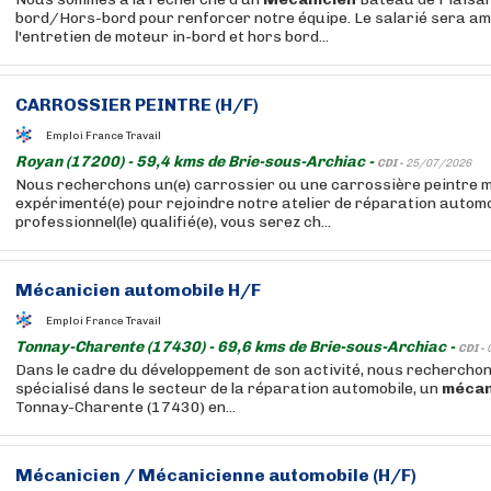
bord/Hors-bord pour renforcer notre équipe. Le salarié sera am
l'entretien de moteur in-bord et hors bord...
CARROSSIER PEINTRE (H/F)
Emploi France Travail
Royan (17200) - 59,4 kms de Brie-sous-Archiac -
CDI -
25/07/2026
Nous recherchons un(e) carrossier ou une carrossière peintre mo
expérimenté(e) pour rejoindre notre atelier de réparation automo
professionnel(le) qualifié(e), vous serez ch...
Mécanicien
automobile H/F
Emploi France Travail
Tonnay-Charente (17430) - 69,6 kms de Brie-sous-Archiac -
CDI -
Dans le cadre du développement de son activité, nous recherchons
spécialisé dans le secteur de la réparation automobile, un
mécan
Tonnay-Charente (17430) en...
Mécanicien
/
Mécanicienne
automobile (H/F)