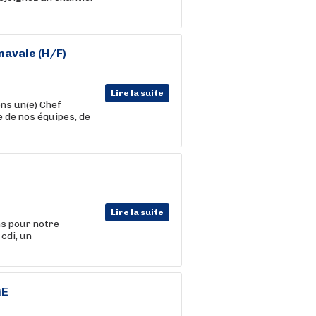
avale (H/F)
Lire la suite
ns un(e) Chef
e de nos équipes, de
Lire la suite
ns pour notre
 cdi, un
GE