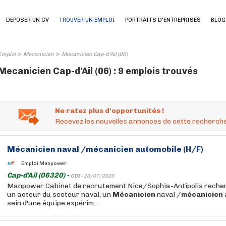
DEPOSER UN CV
TROUVER UN EMPLOI
PORTRAITS D'ENTREPRISES
BLOG
>
>
Emploi
Mecanicien
Mecanicien Cap-d'Ail (06)
Mecanicien Cap-d'Ail (06) : 9 emplois trouvés
Ne ratez plus d'opportunités !
Recevez les nouvelles annonces de cette recherche
Mécanicien
naval /
mécanicien
automobile (H/F)
Emploi Manpower
Cap-d'Ail (06320) -
CDI -
28/07/2026
Manpower Cabinet de recrutement Nice/Sophia-Antipolis recherc
un acteur du secteur naval, un
Mécanicien
naval /
mécanicien
sein d'une équipe expérim...