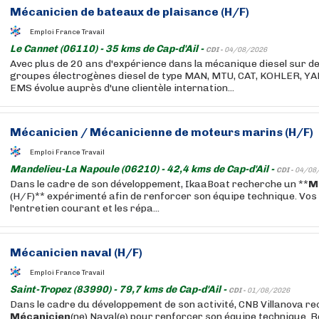
Mécanicien
de bateaux de plaisance (H/F)
Emploi France Travail
Le Cannet (06110) - 35 kms de Cap-d'Ail -
CDI -
04/08/2026
Avec plus de 20 ans d'expérience dans la mécanique diesel sur d
groupes électrogènes diesel de type MAN, MTU, CAT, KOHLER, YA
EMS évolue auprès d'une clientèle internation...
Mécanicien
/
Mécanicienne
de moteurs marins (H/F)
Emploi France Travail
Mandelieu-La Napoule (06210) - 42,4 kms de Cap-d'Ail -
CDI -
04/08
Dans le cadre de son développement, IkaaBoat recherche un **
M
(H/F)** expérimenté afin de renforcer son équipe technique. Vos
l'entretien courant et les répa...
Mécanicien
naval (H/F)
Emploi France Travail
Saint-Tropez (83990) - 79,7 kms de Cap-d'Ail -
CDI -
01/08/2026
Dans le cadre du développement de son activité, CNB Villanova re
Mécanicien
(ne) Naval(e) pour renforcer son équipe technique. 