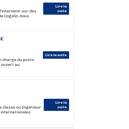
Lire la
'intervenir sur des
suite
e Cogolin, mais
GE
Lire la suite
en charge du poste
 ouvert au
Lire la
de classe ou Ingénieur
suite
internationales