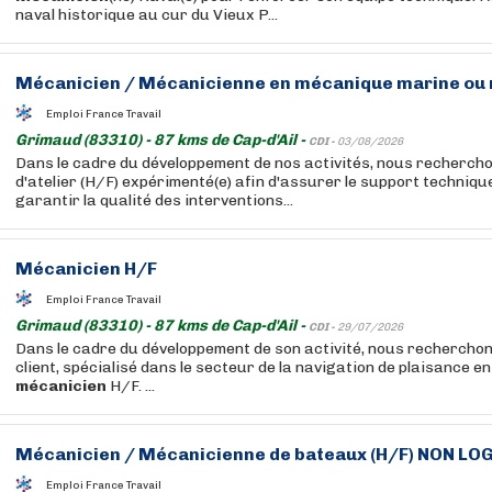
naval historique au cur du Vieux P...
Mécanicien
/
Mécanicienne
en mécanique marine ou n
Emploi France Travail
Grimaud (83310) - 87 kms de Cap-d'Ail -
CDI -
03/08/2026
Dans le cadre du développement de nos activités, nous rechercho
d'atelier (H/F) expérimenté(e) afin d'assurer le support techniqu
garantir la qualité des interventions...
Mécanicien
H/F
Emploi France Travail
Grimaud (83310) - 87 kms de Cap-d'Ail -
CDI -
29/07/2026
Dans le cadre du développement de son activité, nous rechercho
client, spécialisé dans le secteur de la navigation de plaisance en
mécanicien
H/F. ...
Mécanicien
/
Mécanicienne
de bateaux (H/F) NON LO
Emploi France Travail