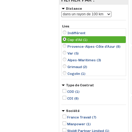
Distance
Lieu
Indifférent
Cap-d'Ail (1)
Provence-Alpes-Côte d'Azur (8)
Var (5)
Alpes-Maritimes (3)
Grimaud (2)
Cogolin (1)
La Croix-Valmer (1)
Type de Contrat
Le Cannet (1)
CDD (1)
Mandelieu-La Napoule (1)
CDI (8)
Saint-Tropez (1)
Société
France Travail (7)
Manpower (1)
Stoldt Partner Limited (1)