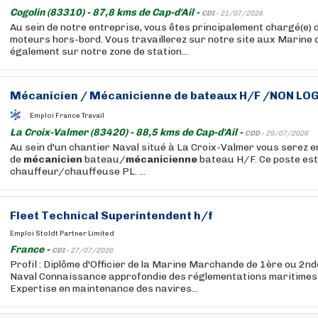
Cogolin (83310) - 87,8 kms de Cap-d'Ail -
CDI -
21/07/2026
Au sein de notre entreprise, vous êtes principalement chargé(e) d
moteurs hors-bord. Vous travaillerez sur notre site aux Marine d
également sur notre zone de station...
Mécanicien
/
Mécanicienne
de bateaux H/F /NON LO
Emploi France Travail
La Croix-Valmer (83420) - 88,5 kms de Cap-d'Ail -
CDD -
29/07/2026
Au sein d'un chantier Naval situé à La Croix-Valmer vous serez 
de
mécanicien
bateau/
mécanicienne
bateau H/F. Ce poste est
chauffeur/chauffeuse PL. ...
Fleet Technical Superintendent h/f
Emploi Stoldt Partner Limited
France -
CDI -
27/07/2026
Profil : Diplôme d'Officier de la Marine Marchande de 1ère ou 2n
Naval Connaissance approfondie des réglementations maritimes 
Expertise en maintenance des navires...