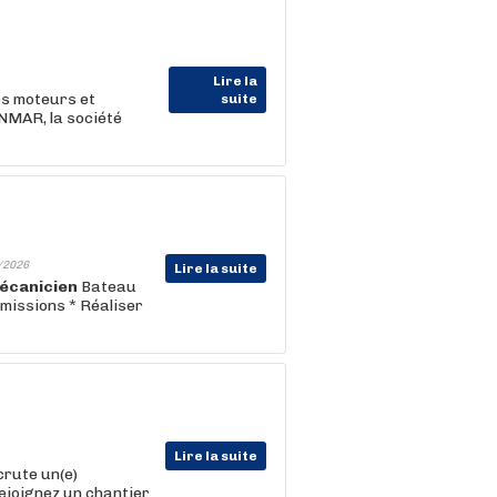
Lire la
es moteurs et
suite
NMAR, la société
/2026
Lire la suite
écanicien
Bateau
 missions * Réaliser
Lire la suite
crute un(e)
Rejoignez un chantier