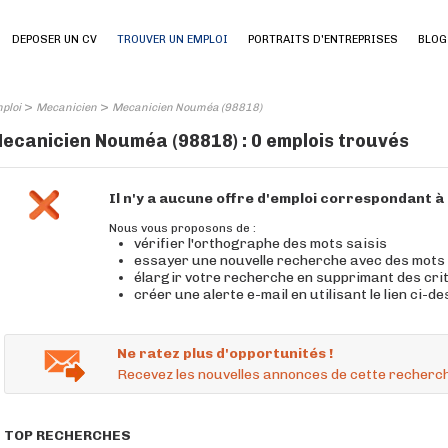
DEPOSER UN CV
TROUVER UN EMPLOI
PORTRAITS D'ENTREPRISES
BLOG
>
>
ploi
Mecanicien
Mecanicien Nouméa (98818)
ecanicien Nouméa (98818) : 0 emplois trouvés
Il n'y a aucune offre d'emploi correspondant 
Nous vous proposons de :
vérifier l'orthographe des mots saisis
essayer une nouvelle recherche avec des mots
élargir votre recherche en supprimant des cri
créer une alerte e-mail en utilisant le lien ci-d
Ne ratez plus d'opportunités !
Recevez les nouvelles annonces de cette recherch
TOP RECHERCHES