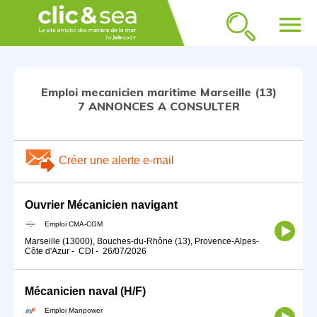
menu
Emploi mecanicien maritime Marseille (13)
7 ANNONCES A CONSULTER
Créer une alerte e-mail
Ouvrier Mécanicien navigant
Emploi CMA-CGM
Marseille (13000), Bouches-du-Rhône (13), Provence-Alpes-
Côte d'Azur
-
CDI
-
26/07/2026
Mécanicien naval (H/F)
Emploi Manpower