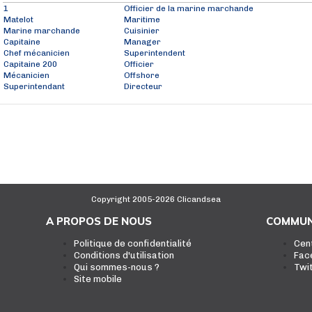
1
Officier de la marine marchande
Matelot
Maritime
Marine marchande
Cuisinier
Capitaine
Manager
Chef mécanicien
Superintendent
Capitaine 200
Officier
Mécanicien
Offshore
Superintendant
Directeur
Copyright 2005-2026 Clicandsea
A PROPOS DE NOUS
COMMUN
Politique de confidentialité
Cen
Conditions d'utilisation
Fac
Qui sommes-nous ?
Twi
Site mobile