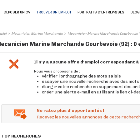
DEPOSER UN CV
TROUVER UN EMPLOI
PORTRAITS D'ENTREPRISES
BLOG
>
>
ploi
Mecanicien Marine Marchande
Mecanicien Marine Marchande Courbevoie (
ecanicien Marine Marchande Courbevoie (92) : 0 
Il n'y a aucune offre d'emploi correspondant 
Nous vous proposons de :
vérifier l'orthographe des mots saisis
essayer une nouvelle recherche avec des mots
élargir votre recherche en supprimant des cri
créer une alerte e-mail en utilisant le lien ci-d
Ne ratez plus d'opportunités !
Recevez les nouvelles annonces de cette recherch
TOP RECHERCHES