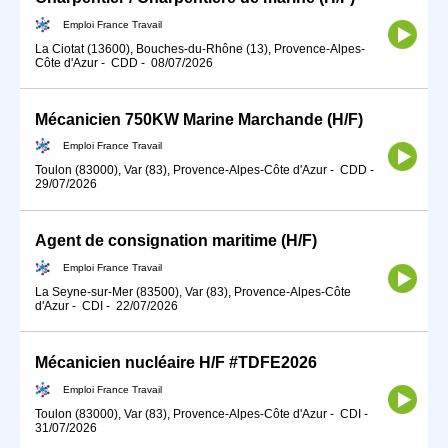
Emploi France Travail
La Ciotat (13600), Bouches-du-Rhône (13), Provence-Alpes-
Côte d'Azur
-
CDD
-
08/07/2026
Mécanicien 750KW Marine Marchande (H/F)
Emploi France Travail
Toulon (83000), Var (83), Provence-Alpes-Côte d'Azur
-
CDD
-
29/07/2026
Agent de consignation maritime (H/F)
Emploi France Travail
La Seyne-sur-Mer (83500), Var (83), Provence-Alpes-Côte
d'Azur
-
CDI
-
22/07/2026
Mécanicien nucléaire H/F #TDFE2026
Emploi France Travail
Toulon (83000), Var (83), Provence-Alpes-Côte d'Azur
-
CDI
-
31/07/2026