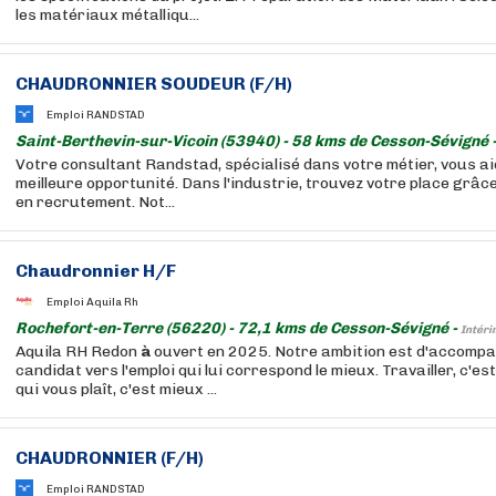
les matériaux métalliqu...
CHAUDRONNIER SOUDEUR (F/H)
Emploi RANDSTAD
Saint-Berthevin-sur-Vicoin (53940) - 58 kms de Cesson-Sévigné 
Votre consultant Randstad, spécialisé dans votre métier, vous a
meilleure opportunité. Dans l'industrie, trouvez votre place grâc
en recrutement. Not...
Chaudronnier H/F
Emploi Aquila Rh
Rochefort-en-Terre (56220) - 72,1 kms de Cesson-Sévigné -
Intéri
Aquila RH Redon
à
ouvert en 2025. Notre ambition est d'accomp
candidat vers l'emploi qui lui correspond le mieux. Travailler, c'est
qui vous plaît, c'est mieux ...
CHAUDRONNIER (F/H)
Emploi RANDSTAD