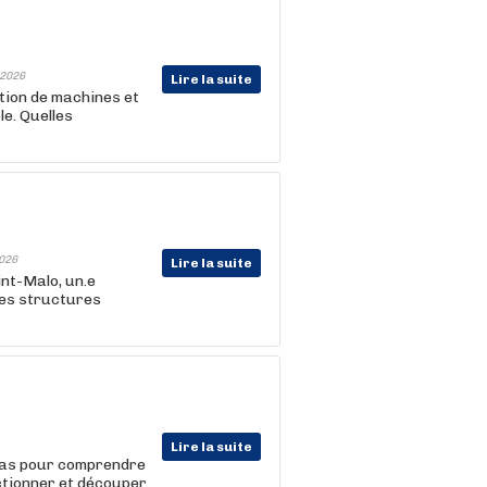
2026
Lire la suite
tion de machines et
le. Quelles
026
Lire la suite
nt-Malo, un.e
des structures
Lire la suite
émas pour comprendre
ctionner et découper