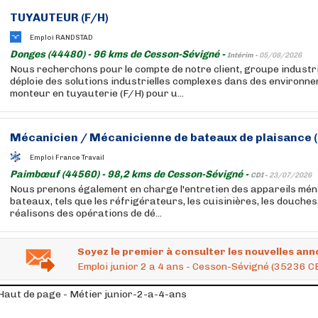
TUYAUTEUR (F/H)
Emploi RANDSTAD
Donges (44480) - 96 kms de Cesson-Sévigné -
Intérim -
05/08/2026
Nous recherchons pour le compte de notre client, groupe industri
déploie des solutions industrielles complexes dans des environn
monteur en tuyauterie (F/H) pour u...
Mécanicien / Mécanicienne de bateaux de plaisance (
Emploi France Travail
Paimbœuf (44560) - 98,2 kms de Cesson-Sévigné -
CDI -
23/07/2026
Nous prenons également en charge l'entretien des appareils m
bateaux, tels que les réfrigérateurs, les cuisinières, les douches
réalisons des opérations de dé...
Soyez le premier à consulter les nouvelles ann
Emploi junior 2 a 4 ans - Cesson-Sévigné (35236 
Haut de page - Métier junior-2-a-4-ans