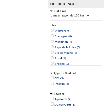
FILTRER PAR :
Distance
Lieu
Indifférent
Bretagne (8)
Morbihan (4)
Pays de la Loire (3)
Ille-et-Vilaine (3)
Arzal (1)
Broons (1)
Donges (1)
Type de Contrat
L'Hermitage (1)
CDI (3)
Locminé (1)
Intérim (8)
Paimbuf (1)
Rochefort-en-Terre (1)
Société
Saint-Berthevin-sur-Vicoin (1)
Aquila Rh (2)
Saint-Malo (1)
DOMINO RH (1)