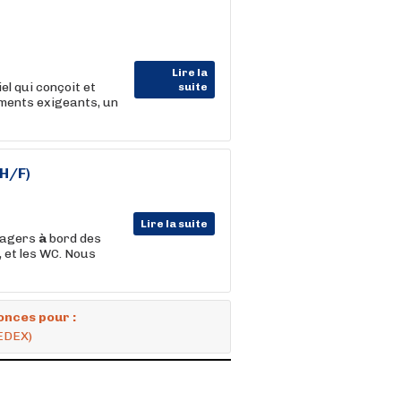
Lire la
el qui conçoit et
suite
ements exigeants, un
H/F)
Lire la suite
énagers
à
bord des
, et les WC. Nous
onces pour :
CEDEX)