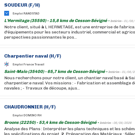
SOUDEUR (F/H)
Emploi RANDSTAD
L'Hermitage (35590) - 15,8 kms de Cesson-Sévigné -
Intérim -
01/08/
Notre client, situé
à
L HERMITAGE, est une entreprise de fabrica
d'équipements pour les secteurs industriel, commercial et agrico
perspectives passionnantes le pos...
Charpentier naval (H/F)
Emploi France Travail
Saint-Malo (35400) - 65,7 kms de Cesson-Sévigné -
Intérim -
01/08/2
Nous recherchons pour notre client, un chantier naval basé
à
Sai
charpentier.e naval. Vos missions : - Fabrication et assemblage 
navales ; - Travaux de découpe, ajus...
CHAUDRONNIER (H/F)
Emploi DOMINO RH
Broons (22250) - 53,4 kms de Cesson-Sévigné -
Intérim -
06/08/2026
Analyse des Plans : Interpréter les plans techniques et les sch
les spécifications du projet.
2
. Préparation des Matériaux : Séle