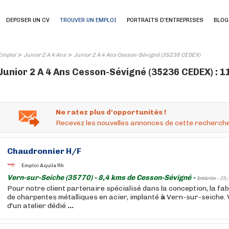
DEPOSER UN CV
TROUVER UN EMPLOI
PORTRAITS D'ENTREPRISES
BLOG
>
>
Emploi
Junior 2 A 4 Ans
Junior 2 A 4 Ans Cesson-Sévigné (35236 CEDEX)
Junior 2 A 4 Ans Cesson-Sévigné (35236 CEDEX) : 1
Ne ratez plus d'opportunités !
Recevez les nouvelles annonces de cette recherche
Chaudronnier H/F
Emploi Aquila Rh
Vern-sur-Seiche (35770) - 8,4 kms de Cesson-Sévigné -
Intérim -
25/
Pour notre client partenaire spécialisé dans la conception, la fab
de charpentes métalliques en acier, implanté
à
Vern-sur-seiche. 
d'un atelier dédié
...