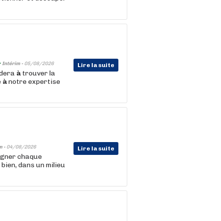
-
Intérim -
05/08/2026
Lire la suite
idera
à
trouver la
e
à
notre expertise
m -
04/08/2026
Lire la suite
agner chaque
 bien, dans un milieu