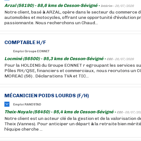
Arzal (56190) - 88,6 kms de Cesson-Sévigné -
Intérim -
28/07/2026
Notre client, basé
à
ARZAL, opère dans le secteur du commerce d
automobiles et motocycles, offrant une opportunité d'évolution p
passionnante. Nous recherchons un Chaud...
COMPTABLE H/F
Emploi Groupe EONNET
Locminé (56500) - 95,3 kms de Cesson-Sévigné -
CDI -
28/07/2026
Pour la HOLDING du Groupe EONNET r egroupant les services sup
Pôles RH/QSE, financiers et commerciaux, nous recrutons un
MOREAC (56) . Déclarations TVA et TIC...
MÉCANICIEN POIDS LOURDS (F/H)
Emploi RANDSTAD
Theix-Noyalo (56450) - 95,4 kms de Cesson-Sévigné -
CDI -
09/07/20
Notre client est un acteur clé de la gestion et de la valorisation
Theix (Vannes). Pour anticiper un départ
à
la retraite bien mérité
l'équipe cherche ...