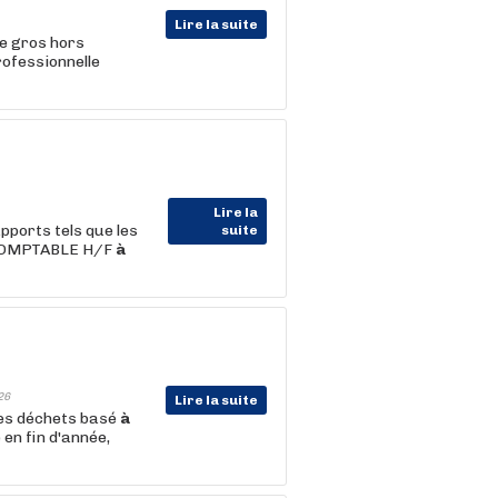
Lire la suite
e gros hors
rofessionnelle
Lire la
ports tels que les
suite
 COMPTABLE H/F
à
26
Lire la suite
 des déchets basé
à
 en fin d'année,