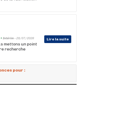
 -
Intérim -
29/07/2026
Lire la suite
s mettons un point
re recherche
onces pour :