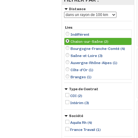
Distance
Lieu
Indifférent
Chalon-sur-Saône (2)
Bourgogne-Franche-Comté (4)
Saône-et-Loire (3)
Auvergne-Rhône-Alpes (1)
Côte-d'Or (1)
Branges (1)
Dijon (1)
Type de Contrat
Villefranche-sur-Saône (1)
CDI (2)
Intérim (3)
Société
Aquila Rh (4)
France Travail (1)