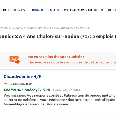
DEPOSER UN CV
TROUVER UN EMPLOI
PORTRAITS D'ENTREPRISES
BLOG
>
>
Emploi
Junior 2 A 4 Ans
Junior 2 A 4 Ans Chalon-sur-Saône (71)
Junior 2 A 4 Ans Chalon-sur-Saône (71) : 5 emplois
Ne ratez plus d'opportunités !
Recevez les nouvelles annonces de cette recherche
Chaudronnier H/F
Emploi Aquila Rh
Chalon-sur-Saône (71100) -
Intérim -
06/08/2026
Vos missions Vos responsabilités : Fabrication de pièces métalliq
plans et de schémas, vous réaliserez des structures métalliques
Assemblage et soudure : Vous assem...