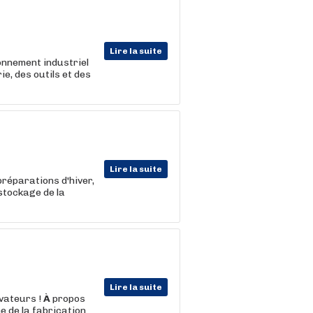
Lire la suite
onnement industriel
e, des outils et des
Lire la suite
réparations d'hiver,
 stockage de la
Lire la suite
vateurs !
À
propos
e de la fabrication