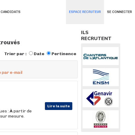
 CANDIDATS
ESPACE RECRUTEUR
SE CONNECTER
ILS
RECRUTENT
 trouvés
Trier par :
Date
Pertinence
 par e-mail
Lire la suite
ues :
À
partir de
 sur mesure.