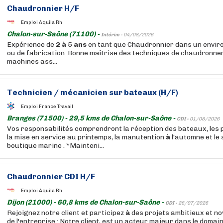
Chaudronnier H/F
Emploi Aquila Rh
Chalon-sur-Saône (71100) -
Intérim -
04/08/2026
Expérience de
2
à
5
ans
en tant que Chaudronnier dans un envir
ou de fabrication. Bonne maîtrise des techniques de chaudronneri
machines ass...
Technicien / mécanicien sur bateaux (H/F)
Emploi France Travail
Branges (71500) - 29,5 kms de Chalon-sur-Saône -
CDI -
01/08/2026
Vos responsabilités comprendront la réception des bateaux, les p
la mise en service au printemps, la manutention
à
l'automne et le
boutique marine . *Mainteni...
Chaudronnier CDI H/F
Emploi Aquila Rh
Dijon (21000) - 60,8 kms de Chalon-sur-Saône -
CDI -
28/07/2026
Rejoignez notre client et participez
à
des projets ambitieux et no
de l'entreprise : Notre client, est un acteur majeur dans le domain