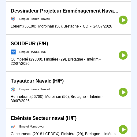
Dessinateur Projeteur Emménagement Naval H/F (H/F)
Emploi France Travail
Lorient (56100), Morbihan (56), Bretagne
-
CDI
-
24/07/2026
SOUDEUR (F/H)
Emploi RANDSTAD
Quimperlé (29300), Finistère (29), Bretagne
-
Intérim
-
22/07/2026
Tuyauteur Navale (H/F)
Emploi France Travail
Hennebont (56700), Morbihan (56), Bretagne
-
Intérim
-
30/07/2026
Ebéniste Secteur naval (H/F)
Emploi Manpower
Concarneau (29181 CEDEX), Finistère (29), Bretagne
-
Intérim
-