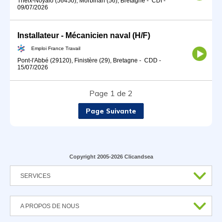
Theix-Noyalo (56450), Morbihan (56), Bretagne
-
CDI
-
09/07/2026
Installateur - Mécanicien naval (H/F)
Emploi France Travail
Pont-l'Abbé (29120), Finistère (29), Bretagne
-
CDD
-
15/07/2026
Page 1 de 2
Page Suivante
Copyright 2005-2026 Clicandsea
SERVICES
A PROPOS DE NOUS