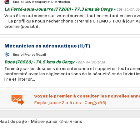
Emploi GCA Transport et Distribution
La Ferté-sous-Jouarre (77260) - 77,3 kms de Cergy -
CDI -
30/07/20
Vous êtes autonome sur votretournée, tout en restant en lien ave
Le profil que nous recherchons : Permis C FIMO / FCO
à
jour A
citerne (possibil...
Mécanicien en aéronautique (H/F)
Emploi France Travail
Boos (76520) - 74,5 kms de Cergy -
CDI -
04/08/2026
Tenir
à
jour les dossiers de maintenance et rapporter toute anoma
conformité avec les réglementations de la sécurité et de l'aviatio
lire et interpr...
Soyez le premier à consulter les nouvelles ann
Emploi junior 2 a 4 ans - Cergy (95)
Haut de page - Métier junior-2-a-4-ans