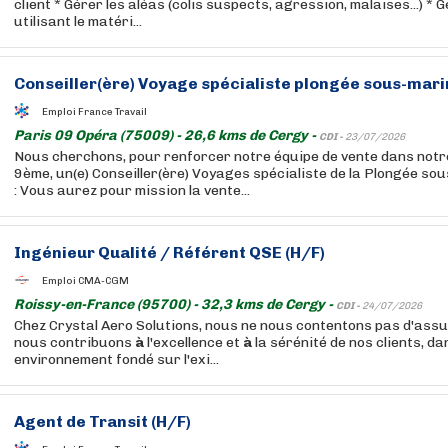
client * Gérer les aléas (colis suspects, agression, malaises...) * G
utilisant le matéri...
Conseiller(ère) Voyage spécialiste plongée sous-mari
Emploi France Travail
Paris 09 Opéra (75009) - 26,6 kms de Cergy -
CDI -
23/07/2026
Nous cherchons, pour renforcer notre équipe de vente dans notr
9ème, un(e) Conseiller(ère) Voyages spécialiste de la Plongée so
: Vous aurez pour mission la vente...
Ingénieur Qualité / Référent QSE (H/F)
Emploi CMA-CGM
Roissy-en-France (95700) - 32,3 kms de Cergy -
CDI -
24/07/2026
Chez Crystal Aero Solutions, nous ne nous contentons pas d'assu
nous contribuons
à
l'excellence et
à
la sérénité de nos clients, da
environnement fondé sur l'exi...
Agent de Transit (H/F)