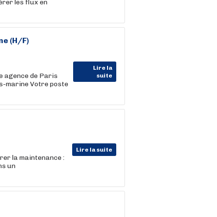
érer les flux en
ne (H/F)
Lire la
e agence de Paris
suite
us-marine Votre poste
Lire la suite
rer la maintenance :
ns un