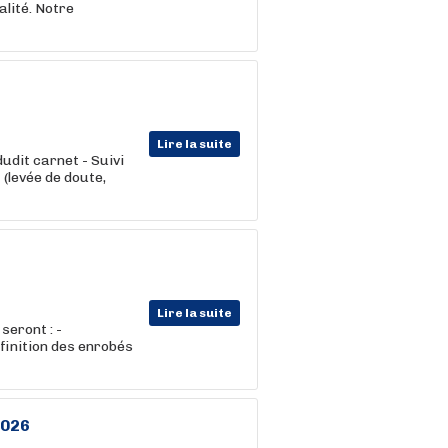
alité. Notre
Lire la suite
dudit carnet - Suivi
 (levée de doute,
Lire la suite
seront : -
 finition des enrobés
2026