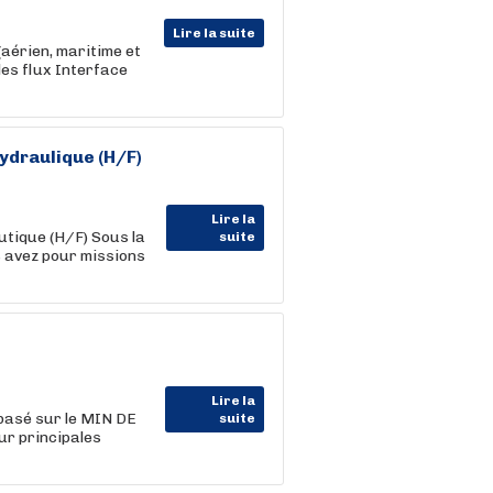
Lire la suite
(aérien, maritime et
des flux Interface
hydraulique (H/F)
Lire la
utique (H/F) Sous la
suite
s avez pour missions
Lire la
 basé sur le MIN DE
suite
r principales