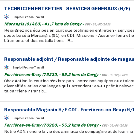
TECHNICIEN ENTRETIEN - SERVICES GENERAUX (H/F)
Emploi France Travail
Morangis (91420) - 41,7 kms de Cergy -
CDI -
24/07/2026
Rejoignez nos équipes en tant que technicien entretien - servic
poste basé
à
Morangis (91), en CDI. Missions - Assurer l'entreti
bâtiments et des installations - R...
Responsable adjoint / Responsable adjointe de magasi
Emploi France Travail
Ferrières-en-Bray (76220) - 55,2 kms de Cergy -
CDI -
06/08/2026
Chez Action, la routine n'existe pas - entre nos équipes aux talen
diversifiés, et les challenges qui t'attendent : es-tu prêt
à
relever
ta carrière ? Partic...
Responsable Magasin H/F CDI - Ferrières-en-Bray (H/
Emploi France Travail
Ferrières-en-Bray (76220) - 55,2 kms de Cergy -
CDI -
06/08/2026
Notre ADN: rendre la vie des animaux de compagnie et de leur mait