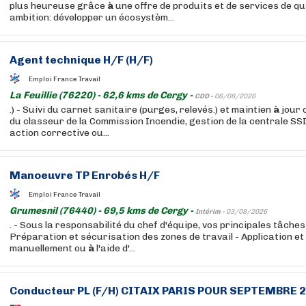
plus heureuse grâce
à
une offre de produits et de services de qu
ambition: développer un écosystèm...
Agent technique H/F (H/F)
Emploi France Travail
La Feuillie (76220) - 62,6 kms de Cergy -
CDD -
06/08/2026
.) - Suivi du carnet sanitaire (purges, relevés.) et maintien
à
jour 
du classeur de la Commission Incendie, gestion de la centrale SSI
action corrective ou...
Manoeuvre TP Enrobés H/F
Emploi France Travail
Grumesnil (76440) - 69,5 kms de Cergy -
Intérim -
03/08/2026
. - Sous la responsabilité du chef d'équipe, vos principales tâches 
Préparation et sécurisation des zones de travail - Application et
manuellement ou
à
l'aide d'...
Conducteur PL (F/H) CITAIX PARIS POUR SEPTEMBRE 