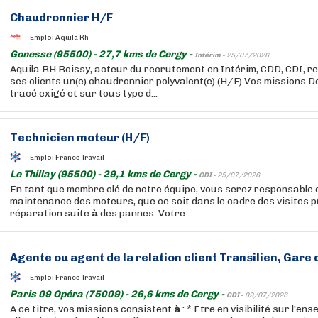
Chaudronnier H/F
Emploi Aquila Rh
Gonesse (95500) - 27,7 kms de Cergy -
Intérim -
25/07/2026
Aquila RH Roissy, acteur du recrutement en Intérim, CDD, CDI, re
ses clients un(e) chaudronnier polyvalent(e) (H/F) Vos missions D
tracé exigé et sur tous type d...
Technicien moteur (H/F)
Emploi France Travail
Le Thillay (95500) - 29,1 kms de Cergy -
CDI -
25/07/2026
En tant que membre clé de notre équipe, vous serez responsable 
maintenance des moteurs, que ce soit dans le cadre des visites
réparation suite
à
des pannes. Votre...
Agente ou agent de la relation client Transilien, Gare 
Emploi France Travail
Paris 09 Opéra (75009) - 26,6 kms de Cergy -
CDI -
09/07/2026
A ce titre, vos missions consistent
à
: * Etre en visibilité sur l'e