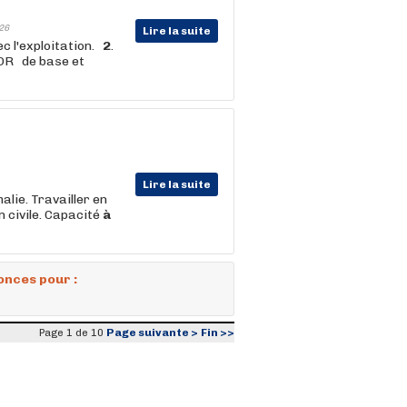
26
Lire la suite
c l'exploitation.
2
.
DR de base et
Lire la suite
lie. Travailler en
n civile. Capacité
à
onces pour :
Page suivante >
Fin >>
Page 1 de 10