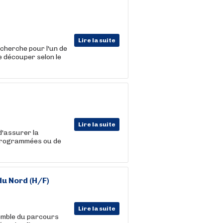
Lire la suite
cherche pour l'un de
e découper selon le
Lire la suite
d'assurer la
 programmées ou de
du Nord (H/F)
Lire la suite
nsemble du parcours