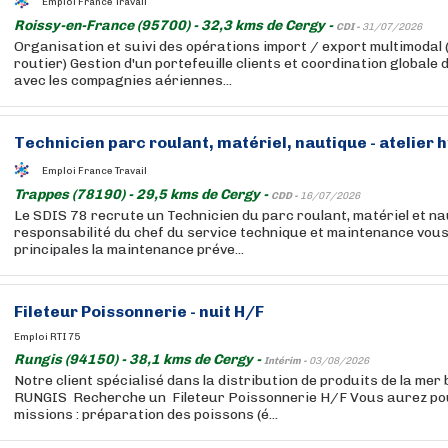
Emploi France Travail
Roissy-en-France (95700) - 32,3 kms de Cergy -
CDI -
31/07/2026
Organisation et suivi des opérations import / export multimodal 
routier) Gestion d'un portefeuille clients et coordination globale 
avec les compagnies aériennes...
Technicien parc roulant, matériel, nautique - atelier 
Emploi France Travail
Trappes (78190) - 29,5 kms de Cergy -
CDD -
16/07/2026
Le SDIS 78 recrute un Technicien du parc roulant, matériel et na
responsabilité du chef du service technique et maintenance vou
principales la maintenance préve...
Fileteur Poissonnerie - nuit H/F
Emploi RTI 75
Rungis (94150) - 38,1 kms de Cergy -
Intérim -
03/08/2026
Notre client spécialisé dans la distribution de produits de la mer
RUNGIS Recherche un Fileteur Poissonnerie H/F Vous aurez pou
missions : préparation des poissons (é...