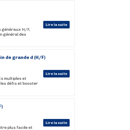
Lire la suite
es généraux H/F,
en général des
n de grande d (H/F)
Lire la suite
ts multiples et
 les défis et booster
F)
Lire la suite
re plus facile et