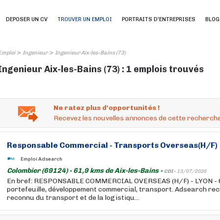
DEPOSER UN CV
TROUVER UN EMPLOI
PORTRAITS D'ENTREPRISES
BLOG
>
>
Emploi
Ingenieur
Ingenieur Aix-les-Bains (73)
Ingenieur Aix-les-Bains (73) : 1 emplois trouvés
Ne ratez plus d'opportunités !
Recevez les nouvelles annonces de cette recherche
Responsable Commercial - Transports Overseas(H/F)
Emploi Adsearch
Colombier (69124) - 61,9 kms de Aix-les-Bains -
CDI -
13/07/2026
En bref: RESPONSABLE COMMERCIAL OVERSEAS (H/F) - LYON - 60
portefeuille, développement commercial, transport. Adsearch re
reconnu du transport et de la logistiqu...