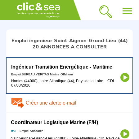
menu
Emploi ingenieur Saint-Aignan-Grand-Lieu (44)
20 ANNONCES A CONSULTER
Ingénieur Transition Energétique - Maritime
Emploi BUREAU VERITAS Marine Offshore
Nantes (44000), Loire-Atlantique (44), Pays de la Loire
-
CDI
-
07/08/2026
Créer une alerte e-mail
Coordinateur Logistique Marine (F/H)
Emploi Adsearch
Saint-Aignan-Grand-Lieu (44860), Loire-Atlantique (44), Pays de