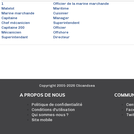
1
Officier de la marine marchande
Matelot
Maritime
Marine marchande
Cuisinier
Capitaine
Manager
Chef mécanicien
Superintendent
Capitaine 200
Officier
Mécanicien
Offshore
Superintendant
Directeur
Copyright 2005-2026 Clicandsea
A PROPOS DE NOUS
COMMUN
Politique de confidentialité
Cen
Conditions d'utilisation
Fac
Qui sommes-nous ?
Twi
Site mobile