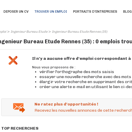
DEPOSER UN CV
TROUVER UN EMPLOI
PORTRAITS D'ENTREPRISES
BLOG
>
>
ploi
Ingenieur Bureau Etude
Ingenieur Bureau Etude Rennes (35)
ngenieur Bureau Etude Rennes (35) : 0 emplois tro
Il n'y a aucune offre d'emploi correspondant 
Nous vous proposons de :
vérifier l'orthographe des mots saisis
essayer une nouvelle recherche avec des mots
élargir votre recherche en supprimant des cri
créer une alerte e-mail en utilisant le lien ci-d
Ne ratez plus d'opportunités !
Recevez les nouvelles annonces de cette recherch
TOP RECHERCHES