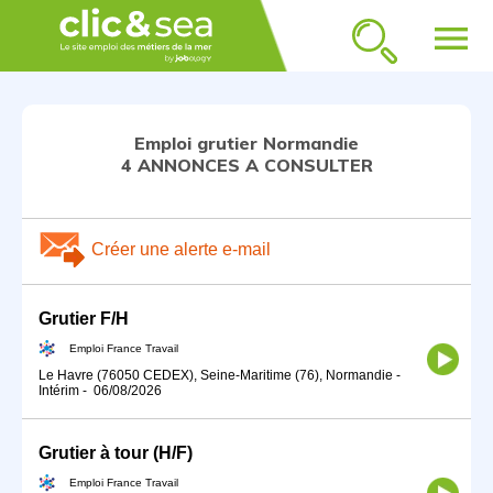
menu
Emploi grutier Normandie
4 ANNONCES A CONSULTER
Créer une alerte e-mail
Grutier F/H
Emploi France Travail
Le Havre (76050 CEDEX), Seine-Maritime (76), Normandie
-
Intérim
-
06/08/2026
Grutier à tour (H/F)
Emploi France Travail