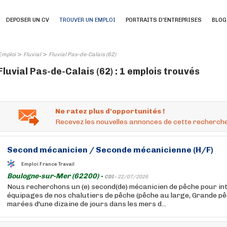
DEPOSER UN CV
TROUVER UN EMPLOI
PORTRAITS D'ENTREPRISES
BLOG
>
>
Emploi
Fluvial
Fluvial Pas-de-Calais (62)
Fluvial Pas-de-Calais (62) : 1 emplois trouvés
Ne ratez plus d'opportunités !
Recevez les nouvelles annonces de cette recherche
Second mécanicien / Seconde mécanicienne (H/F)
Emploi France Travail
Boulogne-sur-Mer (62200) -
CDI -
22/07/2026
Nous recherchons un (e) second(de) mécanicien de pêche pour int
équipages de nos chalutiers de pêche (pêche au large, Grande pê
marées d'une dizaine de jours dans les mers d...