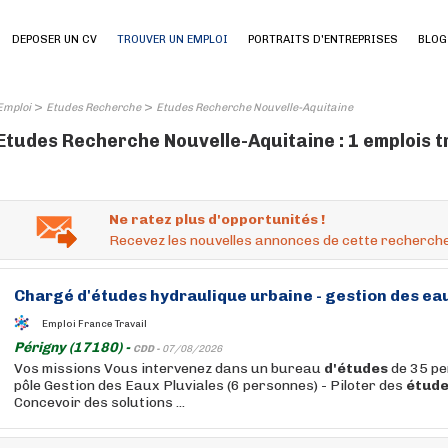
DEPOSER UN CV
TROUVER UN EMPLOI
PORTRAITS D'ENTREPRISES
BLOG
>
>
Emploi
Etudes Recherche
Etudes Recherche Nouvelle-Aquitaine
Etudes Recherche Nouvelle-Aquitaine : 1 emplois 
Ne ratez plus d'opportunités !
Recevez les nouvelles annonces de cette recherche
Chargé
d'études
hydraulique urbaine - gestion des eau
Emploi France Travail
Périgny (17180) -
CDD -
07/08/2026
Vos missions Vous intervenez dans un bureau
d'études
de 35 pe
pôle Gestion des Eaux Pluviales (6 personnes) - Piloter des
étud
Concevoir des solutions ...