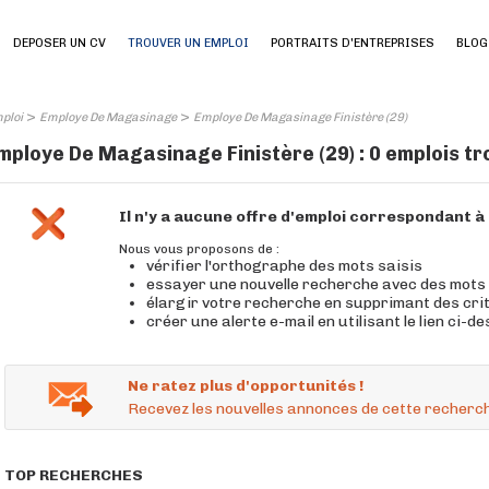
DEPOSER UN CV
TROUVER UN EMPLOI
PORTRAITS D'ENTREPRISES
BLOG
>
>
ploi
Employe De Magasinage
Employe De Magasinage Finistère (29)
mploye De Magasinage Finistère (29) : 0 emplois t
Il n'y a aucune offre d'emploi correspondant 
Nous vous proposons de :
vérifier l'orthographe des mots saisis
essayer une nouvelle recherche avec des mots
élargir votre recherche en supprimant des cri
créer une alerte e-mail en utilisant le lien ci-d
Ne ratez plus d'opportunités !
Recevez les nouvelles annonces de cette recherch
TOP RECHERCHES