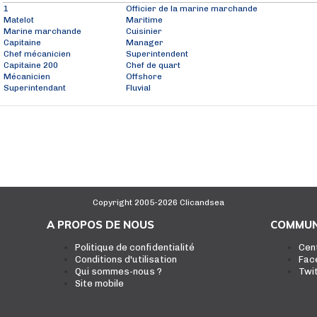
1
Officier de la marine marchande
Matelot
Maritime
Marine marchande
Cuisinier
Capitaine
Manager
Chef mécanicien
Superintendent
Capitaine 200
Chef de quart
Mécanicien
Offshore
Superintendant
Fluvial
Copyright 2005-2026 Clicandsea
A PROPOS DE NOUS
COMMUN
Politique de confidentialité
Cen
Conditions d'utilisation
Fac
Qui sommes-nous ?
Twi
Site mobile