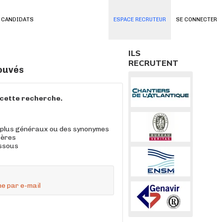
 CANDIDATS
ESPACE RECRUTEUR
SE CONNECTER
ILS
RECRUTENT
rouvés
à cette recherche.
 plus généraux ou des synonymes
tères
essous
e par e-mail