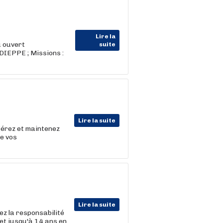
Lire la
u ouvert
suite
IEPPE ; Missions :
Lire la suite
gérez et maintenez
de vos
Lire la suite
z la responsabilité
 et jusqu'à 14 ans en