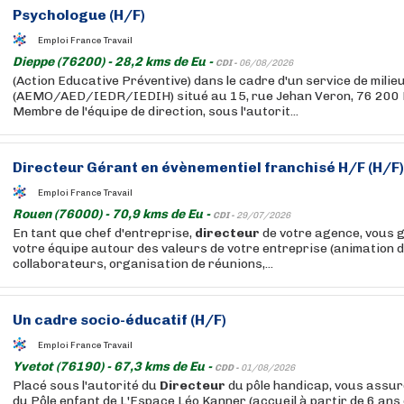
Psychologue (H/F)
Emploi France Travail
Dieppe (76200) - 28,2 kms de Eu -
CDI -
06/08/2026
(Action Educative Préventive) dans le cadre d'un service de milie
(AEMO/AED/IEDR/IEDIH) situé au 15, rue Jehan Veron, 76 200 D
Membre de l'équipe de direction, sous l'autorit...
Directeur
Gérant en évènementiel franchisé H/F (H/F)
Emploi France Travail
Rouen (76000) - 70,9 kms de Eu -
CDI -
29/07/2026
En tant que chef d'entreprise,
directeur
de votre agence, vous 
votre équipe autour des valeurs de votre entreprise (animation 
collaborateurs, organisation de réunions,...
Un cadre socio-éducatif (H/F)
Emploi France Travail
Yvetot (76190) - 67,3 kms de Eu -
CDD -
01/08/2026
Placé sous l'autorité du
Directeur
du pôle handicap, vous assure
du Pôle enfant de L'Espace Léo Kanner (accueil à partir de 6 ans