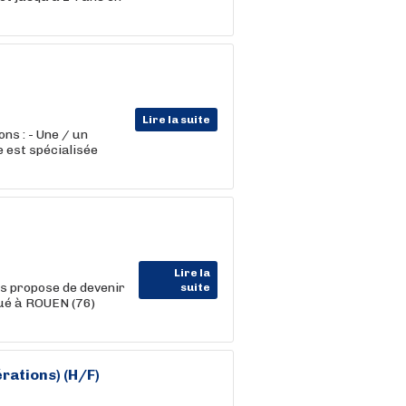
Lire la suite
ns : - Une / un
 est spécialisée
Lire la
us propose de devenir
suite
ué à ROUEN (76)
ations) (H/F)