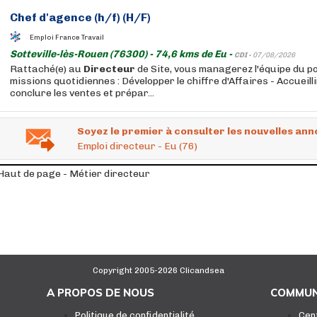
Chef d'agence (h/f) (H/F)
Emploi France Travail
Sotteville-lès-Rouen (76300) - 74,6 kms de Eu -
CDI -
07/08/2026
Rattaché(e) au
Directeur
de Site, vous managerez l'équipe du po
missions quotidiennes : Développer le chiffre d'Affaires - Accueillir
conclure les ventes et prépar...
Soyez le premier à consulter les nouvelles ann
Emploi directeur - Eu (76)
Haut de page - Métier directeur
Copyright 2005-2026 Clicandsea
A PROPOS DE NOUS
COMMUN
Politique de confidentialité
Cen