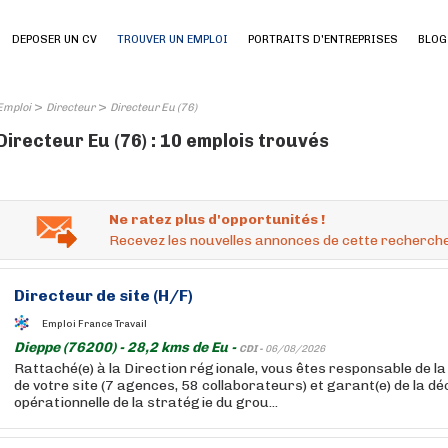
DEPOSER UN CV
TROUVER UN EMPLOI
PORTRAITS D'ENTREPRISES
BLOG
>
>
Emploi
Directeur
Directeur Eu (76)
Directeur Eu (76) : 10 emplois trouvés
Ne ratez plus d'opportunités !
Recevez les nouvelles annonces de cette recherche
Directeur
de site (H/F)
Emploi France Travail
Dieppe (76200) - 28,2 kms de Eu -
CDI -
06/08/2026
Rattaché(e) à la Direction régionale, vous êtes responsable de l
de votre site (7 agences, 58 collaborateurs) et garant(e) de la dé
opérationnelle de la stratégie du grou...