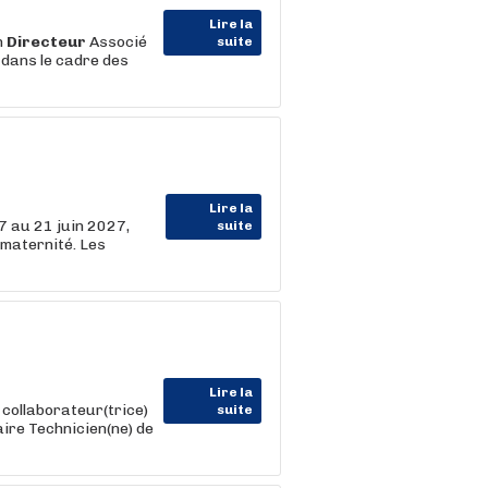
Lire la
n
Directeur
Associé
suite
dans le cadre des
Lire la
7 au 21 juin 2027,
suite
maternité. Les
Lire la
collaborateur(trice)
suite
aire Technicien(ne) de