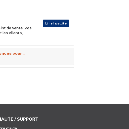
Lire la suite
int de vente. Vos
 les clients,
onces pour :
AUTE / SUPPORT
tre d'aide