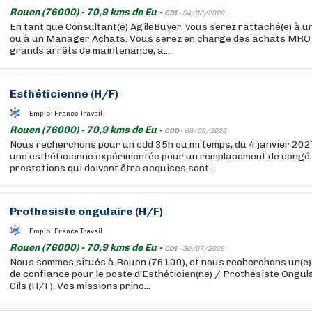
Rouen (76000) - 70,9 kms de Eu -
CDI -
04/08/2026
En tant que Consultant(e) AgileBuyer, vous serez rattaché(e) à u
ou à un Manager Achats. Vous serez en charge des achats MRO 
grands arrêts de maintenance, a...
Esthéticienne (H/F)
Emploi France Travail
Rouen (76000) - 70,9 kms de Eu -
CDD -
08/08/2026
Nous recherchons pour un cdd 35h ou mi temps, du 4 janvier 202
une esthéticienne expérimentée pour un remplacement de congé 
prestations qui doivent être acquises sont ...
Prothesiste ongulaire (H/F)
Emploi France Travail
Rouen (76000) - 70,9 kms de Eu -
CDI -
30/07/2026
Nous sommes situés à Rouen (76100), et nous recherchons un(e) 
de confiance pour le poste d'Esthéticien(ne) / Prothésiste Ongul
Cils (H/F). Vos missions princ...