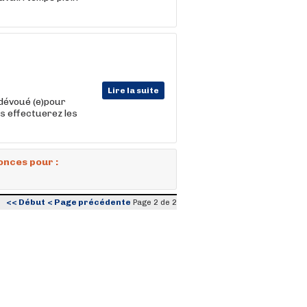
Lire la suite
dévoué (e)pour
s effectuerez les
onces pour :
<< Début
< Page précédente
Page 2 de 2