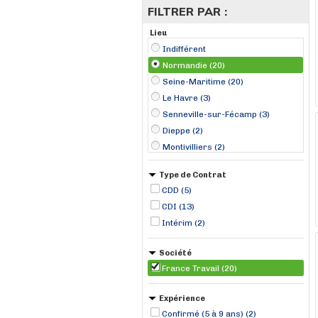
FILTRER PAR :
Lieu
Indifférent
Normandie (20)
Seine-Maritime (20)
Le Havre (3)
Senneville-sur-Fécamp (3)
Dieppe (2)
Montivilliers (2)
Rogerville (2)
Type de Contrat
Rouen (2)
CDD (5)
Elbeuf (1)
CDI (13)
Le Trait (1)
Intérim (2)
Sassetot-le-Mauconduit (1)
Tôtes (1)
Société
France Travail (20)
Expérience
Confirmé (5 à 9 ans) (2)