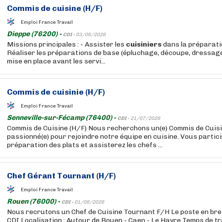
Commis de cuisine (H/F)
Emploi France Travail
Dieppe (76200) -
CDI -
03/08/2026
Missions principales : - Assister les
cuisiniers
dans la préparatio
Réaliser les préparations de base (épluchage, découpe, dressage)
mise en place avant les servi...
Commis de cuisinie (H/F)
Emploi France Travail
Senneville-sur-Fécamp (76400) -
CDI -
21/07/2026
Commis de Cuisine (H/F) Nous recherchons un(e) Commis de Cuisin
passionné(e) pour rejoindre notre équipe en cuisine. Vous partici
préparation des plats et assisterez les chefs ...
Chef Gérant Tournant (H/F)
Emploi France Travail
Rouen (76000) -
CDI -
01/08/2026
Nous recrutons un Chef de Cuisine Tournant F/H Le poste en bref 
CDI Localisation : Autour de Rouen - Caen - Le Havre Temps de tra