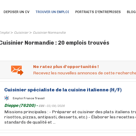
DEPOSER UN CV
TROUVER UN EMPLOI
PORTRAITS D'ENTREPRISES
BLOG
>
>
Emploi
Cuisinier
Cuisinier Normandie
Cuisinier Normandie : 20 emplois trouvés
Ne ratez plus d'opportunités !
Recevez les nouvelles annonces de cette recherche
Cuisinier
spécialiste de la cuisine italienne (H/F)
Emploi France Travail
Dieppe (76200) -
CDI -
03/08/2026
Missions principales : - Préparer et cuisiner des plats italiens tr
risottos, pizzas, antipasti, desserts, etc.) - Élaborer les recette
standards de qualité et ...