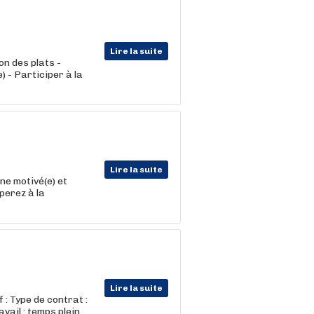
Lire la suite
n des plats -
 - Participer à la
Lire la suite
e motivé(e) et
perez à la
Lire la suite
: Type de contrat :
vail : temps plein