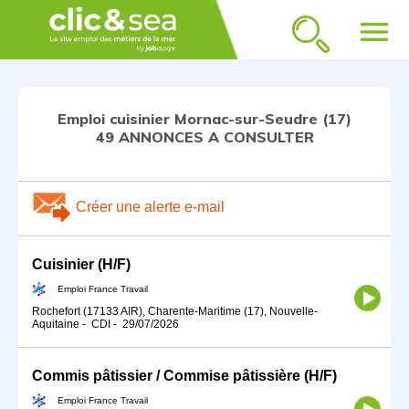
menu
Emploi cuisinier Mornac-sur-Seudre (17)
49 ANNONCES A CONSULTER
Créer une alerte e-mail
Cuisinier (H/F)
Emploi France Travail
Rochefort (17133 AIR), Charente-Maritime (17), Nouvelle-
Aquitaine
-
CDI
-
29/07/2026
Commis pâtissier / Commise pâtissière (H/F)
Emploi France Travail