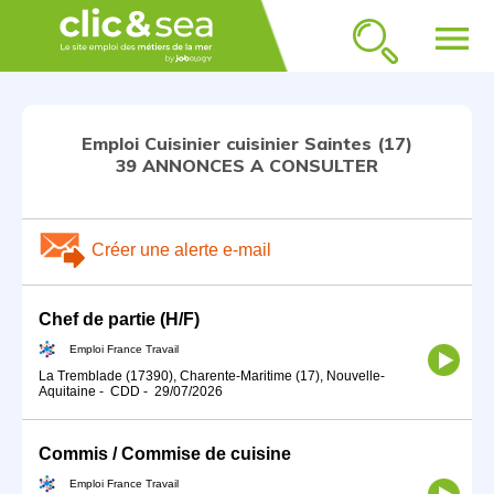
menu
Emploi Cuisinier cuisinier Saintes (17)
39 ANNONCES A CONSULTER
Créer une alerte e-mail
Chef de partie (H/F)
Emploi France Travail
La Tremblade (17390), Charente-Maritime (17), Nouvelle-
Aquitaine
-
CDD
-
29/07/2026
Commis / Commise de cuisine
Emploi France Travail