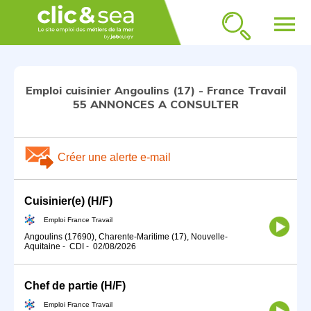
menu
Emploi cuisinier Angoulins (17) - France Travail
55 ANNONCES A CONSULTER
Créer une alerte e-mail
Cuisinier(e) (H/F)
Emploi France Travail
Angoulins (17690), Charente-Maritime (17), Nouvelle-
Aquitaine
-
CDI
-
02/08/2026
Chef de partie (H/F)
Emploi France Travail