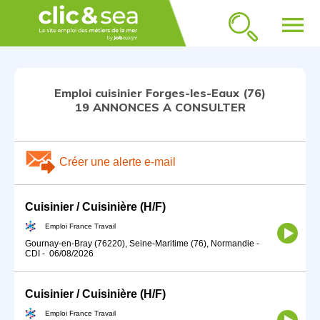
menu
Emploi cuisinier Forges-les-Eaux (76)
19 ANNONCES A CONSULTER
Créer une alerte e-mail
Cuisinier / Cuisinière (H/F)
Emploi France Travail
Gournay-en-Bray (76220), Seine-Maritime (76), Normandie
-
CDI
-
06/08/2026
Cuisinier / Cuisinière (H/F)
Emploi France Travail