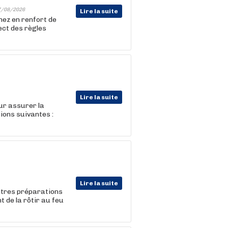
7/08/2026
Lire la suite
nez en renfort de
ect des règles
Lire la suite
ur assurer la
ions suivantes :
Lire la suite
autres préparations
t de la rôtir au feu