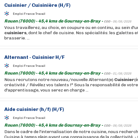
Cuisinier
/
Cuisinière
(H/F)
Emploi France Travail
Rouen (76000) - 45,4 kms de Gournay-en-Bray -
CDD -
06/08/2026
Vous travaillerez, au choix, en coupure ou en continu, au sein d'u
cuisiniers
, dont le chef de cuisine. Nos spécialités: les galettes 
brasserie. ...
Alternant -
Cuisinier
H/F
Emploi France Travail
Rouen (76000) - 45,4 kms de Gournay-en-Bray -
CDD -
01/08/2026
Nous recrutons notre nouveau/nouvelle Alternant(e)
Cuisinier
(
créativité / Révélez vos talents !* Sous la responsabilité de votr
d'apprentissage, vous serez en charge ...
Aide
cuisinier
(h/f) (H/F)
Emploi France Travail
Rouen (76000) - 45,4 kms de Gournay-en-Bray -
CDD -
06/08/2026
Dans le cadre de l'internalisation de notre cuisine, nous recher
Cuisine à temps plein ayant une connaissance de la collectivité. - 