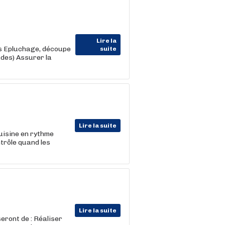
Lire la
es Epluchage, découpe
suite
des) Assurer la
Lire la suite
uisine en rythme
trôle quand les
Lire la suite
eront de : Réaliser