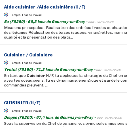
Aide
cuisinier
/Aide
cuisinière
(H/F)
Emploi France Travail
Eu (76260) - 66,3 kms de Gournay-en-Bray -
CDD -
06/08/2026
Missions principales : Réalisation des entrées froides et chaud
des légumes Réalisation des bases (sauces, vinaigrettes, marina
qualité et la présentation des plats...
Cuisinier
/
Cuisinière
Emploi France Travail
Yvetot (76190) - 71,3 kms de Gournay-en-Bray -
CDI -
06/08/2026
En tant que
Cuisinier
H/F, tu appliques la stratégie du Chef en c
avec tes coéquipiers. Tu es dynamique, énergique et garde le con
commandes pleuvent. ...
CUISINIER
(H/F)
Emploi France Travail
Dieppe (76200) - 67,4 kms de Gournay-en-Bray -
CDD -
06/08/2026
Sous la supervision du Chef de cuisine, vos principales missions s