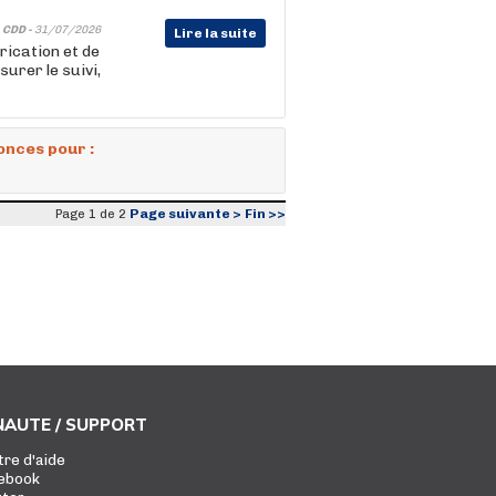
-
CDD -
31/07/2026
Lire la suite
rication et de
surer le suivi,
onces pour :
Page suivante >
Fin >>
Page 1 de 2
AUTE / SUPPORT
tre d'aide
ebook