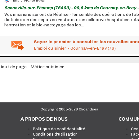
Emploi France Travail
Senneville-sur-Fécamp (76400) - 99,6 kms de Gournay-en-Bray 
Vos missions seront de Réaliser l'ensemble des opérations de fab
distribution des repas en restauration collective hospitalière. As
l'entretien et le bio-nettoyage des loc...
Soyez le premier à consulter les nouvelles ann
Emploi cuisinier - Gournay-en-Bray (76)
Haut de page - Métier cuisinier
Copyright 2005-2026 Clicandsea
A PROPOS DE NOUS
COMMUN
Politique de confidentialité
Cen
Conditions d'utilisation
Fac