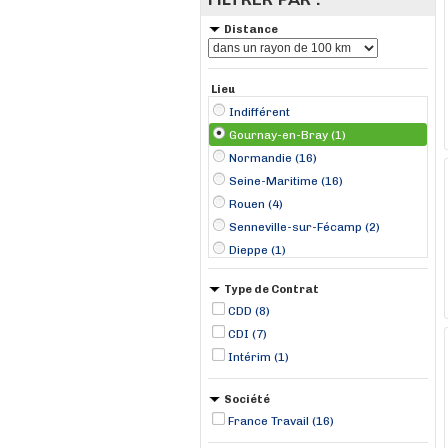
Distance
Lieu
Indifférent
Gournay-en-Bray (1)
Normandie (16)
Seine-Maritime (16)
Rouen (4)
Senneville-sur-Fécamp (2)
Dieppe (1)
Elbeuf (1)
Type de Contrat
Eu (1)
CDD (8)
Le Trait (1)
CDI (7)
Sassetot-le-Mauconduit (1)
Intérim (1)
Veules-les-Roses (1)
Villers-Écalles (1)
Société
France Travail (16)