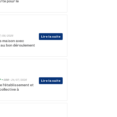
rte pour le
7/08/2026
Lire la suite
ts maison avec
et au bon déroulement
 -
CDD -
24/07/2026
Lire la suite
de l'établissement et
ollective à