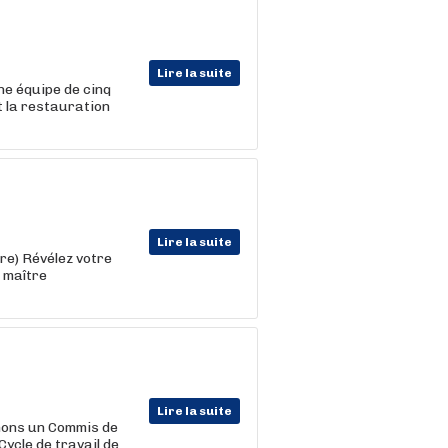
Lire la suite
ne équipe de cinq
et la restauration
Lire la suite
ère) Révélez votre
e maître
Lire la suite
chons un Commis de
Cycle de travail de