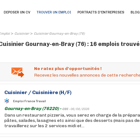
DEPOSER UN CV
TROUVER UN EMPLOI
PORTRAITS D'ENTREPRISES
BLOG
>
>
Emploi
Cuisinier
Cuisinier Gournay-en-Bray (76)
Cuisinier Gournay-en-Bray (76) : 16 emplois trouvé
Ne ratez plus d'opportunités !
Recevez les nouvelles annonces de cette recherche
Cuisinier
/
Cuisinière
(H/F)
Emploi France Travail
Gournay-en-Bray (76220) -
CDI -
06/08/2026
Dans un restaurant pizzeria, vous serez en charge de la prépara
pâtes, salades, lasagnes etc ainsi que des desserts (mais pas de
travaillerez sur les 2 services midi et...