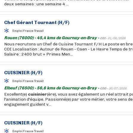
deux semaines : une semaine 4 ...
Chef Gérant Tournant (H/F)
Emploi France Travail
Rouen (76000) - 45,4 kms de Gournay-en-Bray -
CDI -
01/08/2026
Nous recrutons un Chef de Cuisine Tournant F/H Le poste en bref 
CDI Localisation : Autour de Rouen - Caen - Le Havre Temps de tra
Salaire : 2400 brut + Primes Men...
CUISINIER
(H/F)
Emploi France Travail
Elbeuf (76500) - 56,6 kms de Gournay-en-Bray -
CDD -
30/07/2026
Excellent(e)
cuisinier
(ère), vous avez également un réel attrait p
l'animation d'équipe. Passionné(e) par votre métier, votre sens de l
engagement guident v...
CUISINIER
(H/F)
Emploi France Travail