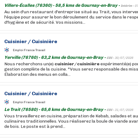
Villers-Écalles (76360) - 58,5 kms de Gournay-en-Bray -
Intérim -
0
Au sein d'un restaurant d'entreprise situé au Trait, vous interve
l'équipe pour assurer le bon déroulement du service dans le resp
d'hygiène et de sécurité. Vos missions...
Cuisinier
/
Cuisinière
Emploi France Travail
Yerville (76760) - 63,2 kms de Gournay-en-Bray -
CDI -
30/07/2026
Nous recherchons un(e)
cuisinier
/
cuisinière
expérimenté(e) po
gestion complète de la cuisine. *Vous serez responsable des miss
Élaboration des menus en colla...
Cuisinier
/
Cuisinière
Emploi France Travail
Le Trait (76580) - 65,6 kms de Gournay-en-Bray -
CDI -
31/07/2026
Vous travaillerez en cuisine, préparation de Kebab, salades et 
culinaires traditionnelles. Vous réaliserez la boule de viande avan
de bois. Le poste est à prend...