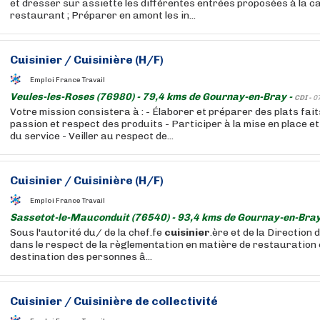
et dresser sur assiette les différentes entrées proposées à la ca
restaurant ; Préparer en amont les in...
Cuisinier
/
Cuisinière
(H/F)
Emploi France Travail
Veules-les-Roses (76980) - 79,4 kms de Gournay-en-Bray -
CDI -
0
Votre mission consistera à : - Élaborer et préparer des plats fai
passion et respect des produits - Participer à la mise en place 
du service - Veiller au respect de...
Cuisinier
/
Cuisinière
(H/F)
Emploi France Travail
Sassetot-le-Mauconduit (76540) - 93,4 kms de Gournay-en-Bray
Sous l'autorité du/ de la chef.fe
cuisinier
.ère et de la Direction 
dans le respect de la règlementation en matière de restauration c
destination des personnes â...
Cuisinier
/
Cuisinière
de collectivité