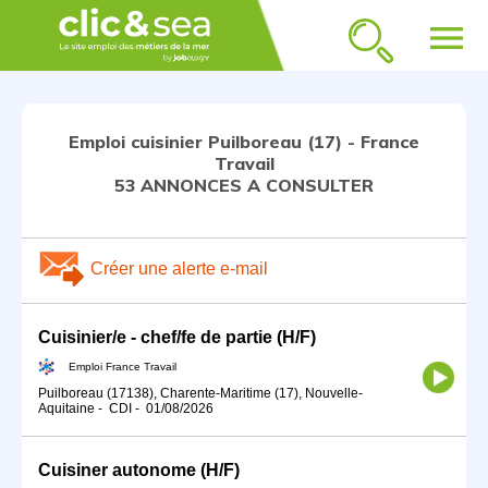
menu
Emploi cuisinier Puilboreau (17) - France
Travail
53 ANNONCES A CONSULTER
Créer une alerte e-mail
Cuisinier/e - chef/fe de partie (H/F)
Emploi France Travail
Puilboreau (17138), Charente-Maritime (17), Nouvelle-
Aquitaine
-
CDI
-
01/08/2026
Cuisiner autonome (H/F)