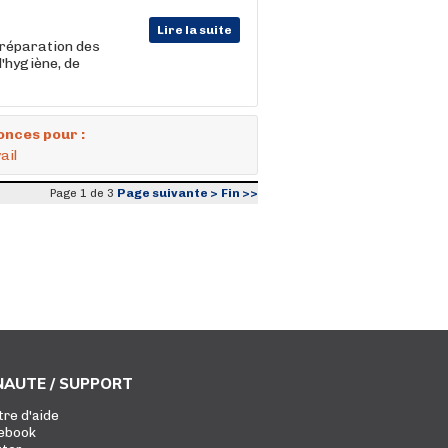
Lire la suite
 préparation des
'hygiène, de
onces pour :
ail
Page suivante >
Fin >>
Page 1 de 3
AUTE / SUPPORT
tre d'aide
ebook