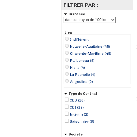
FILTRER PAR :
Distance
Lieu
Indifférent
Nouvelle-Aquitaine (45)
Charente-Maritime (45)
Puilboreau (5)
Hiers (4)
La Rochelle (4)
Angoulins (2)
Châtelaillon-Plage (2)
Type de Contrat
La Tremblade (2)
CDD (16)
Les Mathes (2)
CDI (19)
Pons (2)
Intérim (2)
Saint-Georges-d'Oléron (2)
Saisonnier (8)
Saint-Palais-sur-Mer (2)
Société