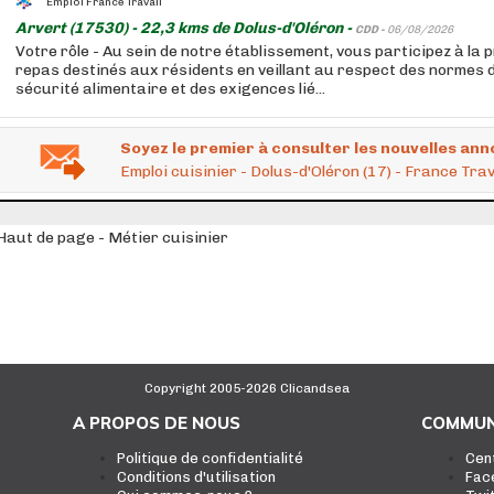
Emploi France Travail
Arvert (17530) - 22,3 kms de Dolus-d'Oléron -
CDD -
06/08/2026
Votre rôle - Au sein de notre établissement, vous participez à la
repas destinés aux résidents en veillant au respect des normes d
sécurité alimentaire et des exigences lié...
Soyez le premier à consulter les nouvelles ann
Emploi cuisinier - Dolus-d'Oléron (17) - France Trav
Haut de page - Métier cuisinier
Copyright 2005-2026 Clicandsea
A PROPOS DE NOUS
COMMUN
Politique de confidentialité
Cen
Conditions d'utilisation
Fac