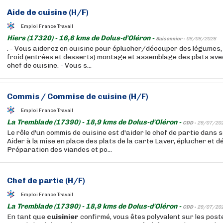
Aide de cuisine (H/F)
Emploi France Travail
Hiers (17320) - 16,6 kms de Dolus-d'Oléron -
Saisonnier -
08/08/2026
. - Vous aiderez en cuisine pour éplucher/découper des légumes,
froid (entrées et desserts) montage et assemblage des plats ave
chef de cuisine. - Vous s...
Commis / Commise de cuisine (H/F)
Emploi France Travail
La Tremblade (17390) - 18,9 kms de Dolus-d'Oléron -
CDD -
29/07/20
Le rôle d'un commis de cuisine est d'aider le chef de partie dans s
Aider à la mise en place des plats de la carte Laver, éplucher et 
Préparation des viandes et po...
Chef de partie (H/F)
Emploi France Travail
La Tremblade (17390) - 18,9 kms de Dolus-d'Oléron -
CDD -
29/07/20
En tant que
cuisinier
confirmé, vous êtes polyvalent sur les post