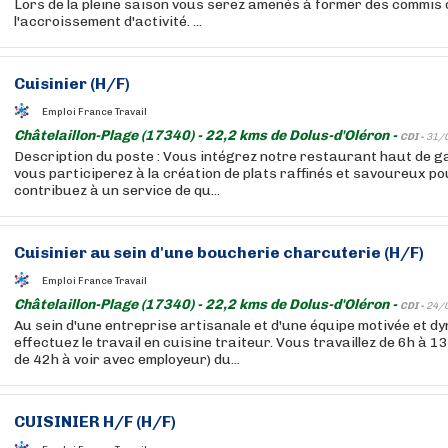
Lors de la pleine saison vous serez amenés à former des commis 
l'accroissement d'activité. ...
Cuisinier
(H/F)
Emploi France Travail
Châtelaillon-Plage (17340) - 22,2 kms de Dolus-d'Oléron -
CDI -
31/
Description du poste : Vous intégrez notre restaurant haut de g
vous participerez à la création de plats raffinés et savoureux po
contribuez à un service de qu...
Cuisinier
au sein d'une boucherie charcuterie (H/F)
Emploi France Travail
Châtelaillon-Plage (17340) - 22,2 kms de Dolus-d'Oléron -
CDI -
24/
Au sein d'une entreprise artisanale et d'une équipe motivée et d
effectuez le travail en cuisine traiteur. Vous travaillez de 6h à 1
de 42h à voir avec employeur) du...
CUISINIER
H/F (H/F)