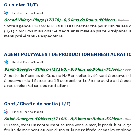
Cuisinier
(H/F)
Emploi France Travail
Grand-Village-Plage (17370) - 6,6 kms de Dolus-d'Oléron -
Intérim -
Votre agence PROMAN ROCHEFORT recherche pour l'un de ses cl
(H/F). Voici vos missions : -Effectuer la mise en place -Préparer le
menu pré-établi -Respecter le...
AGENT POLYVALENT DE PRODUCTION EN RESTAURATIO
Emploi France Travail
Saint-Georges-d'Oléron (17190) - 8,6 kms de Dolus-d'Oléron -
CDD
2 poste de Commis de Cuisine H/F en collectivité sont à pourvoir.
à pourvoir du 15 aout au 15 septembre. Le 2ieme poste est à pou
avec prolongation pouvant aller j...
Chef / Cheffe de partie (H/F)
Emploi France Travail
Saint-Georges-d'Oléron (17190) - 8,6 kms de Dolus-d'Oléron -
Sais
L'Ostra, c'est un restaurant tourné vers la mer, le produit et le go
fruits de mer sont au cur d'une cuisine raffinée, créative et sinc