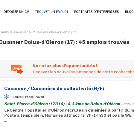
DEPOSER UN CV
TROUVER UN EMPLOI
PORTRAITS D'ENTREPRISES
BLOG
>
>
Emploi
Cuisinier
Cuisinier Dolus-d'Oléron (17)
Cuisinier Dolus-d'Oléron (17) : 45 emplois trouvés
Ne ratez plus d'opportunités !
Recevez les nouvelles annonces de cette recherche
Cuisinier
/
Cuisinière
de collectivité (H/F)
Emploi France Travail
Saint-Pierre-d'Oléron (17310) - 4,3 kms de Dolus-d'Oléron -
CDD -
2
Le Centre Hopsitalier d'Oléron recrute un
cuisinier
à partir du m
Poste à temps plein. Horaires attractifs: 7h-14h30 et pas le WE.
...