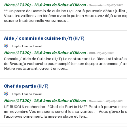
Hiers (17320) - 16,6 kms de Dolus-d'Oléron -
Saisonnier -
28/07/2026
** Un poste de Commis de cuisine H/F est à pourvoir début juillet 
Vous travaillerez en binôme avec le patron Vous avez déjà une ex
cuisine traditionnelle venez nous ...
Aide / commis de cuisine (h/f) (H/F)
Emploi France Travail
Hiers (17320) - 16,6 kms de Dolus-d'Oléron -
CDD -
28/07/2026
Commis / Aide de Cuisine (H/F) Le restaurant Le Bien Loti situé au
de Brouage recherche pour compléter son équipe un commis / aide
Notre restaurant, ouvert en con...
Chef de partie (H/F)
Emploi France Travail
Hiers (17320) - 16,6 kms de Dolus-d'Oléron -
Saisonnier -
08/08/2026
LE BUCCIN recherche : *Chef de Partie H/F* Poste à pourvoir i
mi-novembre Vos missions seront les suivantes : - Vous gérez le s
l'approvisionnement, la mise en place et l'en...