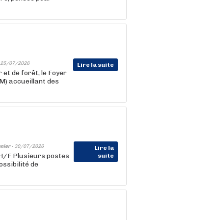
25/07/2026
Lire la suite
 et de forêt, le Foyer
M) accueillant des
nier -
30/07/2026
Lire la
 H/F Plusieurs postes
suite
ssibilité de