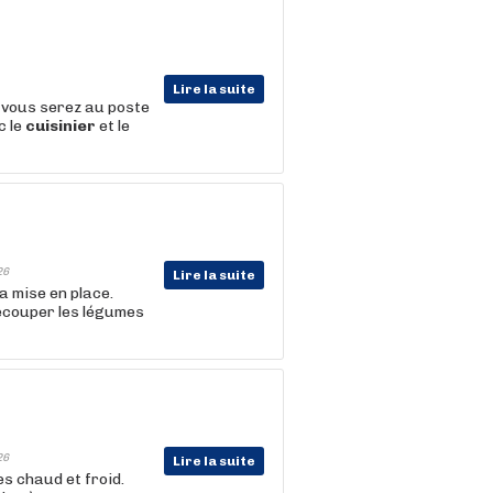
Lire la suite
 vous serez au poste
c le
cuisinier
et le
26
Lire la suite
a mise en place.
découper les légumes
26
Lire la suite
es chaud et froid.