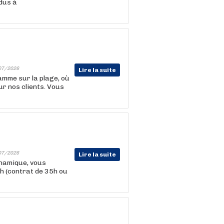
dus à
07/2026
Lire la suite
amme sur la plage, où
ur nos clients. Vous
07/2026
Lire la suite
ynamique, vous
3h (contrat de 35h ou