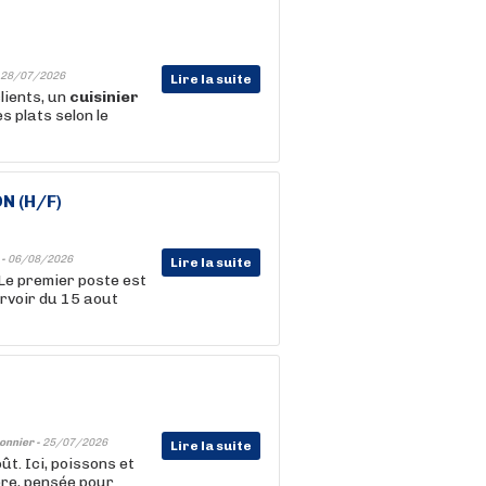
28/07/2026
Lire la suite
ients, un
cuisinier
s plats selon le
N (H/F)
 -
06/08/2026
Lire la suite
 Le premier poste est
rvoir du 15 aout
onnier -
25/07/2026
Lire la suite
ût. Ici, poissons et
ère, pensée pour