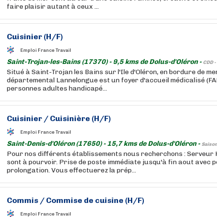
faire plaisir autant à ceux ...
Cuisinier
(H/F)
Emploi France Travail
Saint-Trojan-les-Bains (17370) - 9,5 kms de Dolus-d'Oléron -
CDD -
Situé à Saint-Trojan les Bains sur l'Ile d'Oléron, en bordure de mer
départemental Lannelongue est un foyer d'accueil médicalisé (FA
personnes adultes handicapé...
Cuisinier
/
Cuisinière
(H/F)
Emploi France Travail
Saint-Denis-d'Oléron (17650) - 15,7 kms de Dolus-d'Oléron -
Saison
Pour nos différents établissements nous recherchons : Serveur
sont à pourvoir. Prise de poste immédiate jusqu'à fin aout avec po
prolongation. Vous effectuerez la prép...
Commis / Commise de cuisine (H/F)
Emploi France Travail