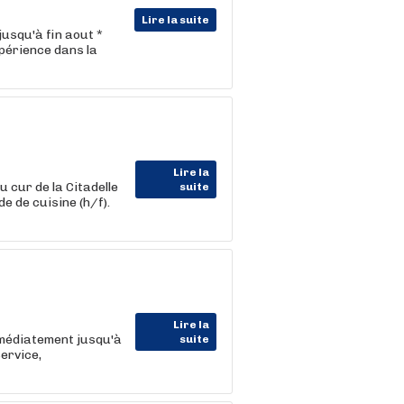
Lire la suite
jusqu'à fin aout *
périence dans la
Lire la
 cur de la Citadelle
suite
 de cuisine (h/f).
Lire la
mmédiatement jusqu'à
suite
ervice,