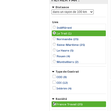
Distance
Lieu
Indifférent
Le Trait (1)
Normandie (25)
Seine-Maritime (25)
Le Havre (5)
Rouen (4)
Montivilliers (2)
Rogerville (2)
Type de Contrat
Senneville-sur-Fécamp (2)
CDD (9)
Dieppe (1)
CDI (12)
Elbeuf (1)
Intérim (4)
Eu (1)
Gournay-en-Bray (1)
Société
France Travail (25)