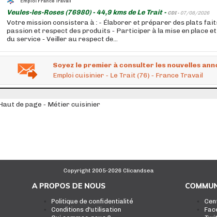
Emploi France Travail
Veules-les-Roses (76980) - 44,9 kms de Le Trait -
CDI -
07/08/2026
Votre mission consistera à : - Élaborer et préparer des plats fai
passion et respect des produits - Participer à la mise en place 
du service - Veiller au respect de...
Soyez le premier à consulter les nouvelles ann
Emploi cuisinier - Le Trait (76) - France Travail
Haut de page - Métier cuisinier
Copyright 2005-2026 Clicandsea
A PROPOS DE NOUS
COMMUN
Politique de confidentialité
Cen
Conditions d'utilisation
Fac