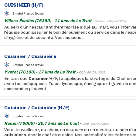
CUISINIER
(H/F)
Emploi France Travail
Villers-Écalles (76360) - 11 kms de Le Trait -
Intérim -
07/08/2026
Au sein d'un restaurant d'entreprise situé au Trait, vous interve
l'équipe pour assurer le bon déroulement du service dans le resp
d'hygiène et de sécurité. Vos missions...
Cuisinier
/
Cuisinière
Emploi France Travail
Yvetot (76190) - 17 kms de Le Trait -
CDI -
06/08/2026
En tant que
Cuisinier
H/F, tu appliques la stratégie du Chef en c
avec tes coéquipiers. Tu es dynamique, énergique et garde le con
commandes pleuvent. ...
Cuisinier
/
Cuisinière
(H/F)
Emploi France Travail
Rouen (76000) - 20,7 kms de Le Trait -
CDD -
06/08/2026
Vous travaillerez, au choix, en coupure ou en continu, au sein d'u
cuisiniers
, dont le chef de cuisine. Nos spécialités: les galettes 