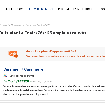
DEPOSER UN CV
TROUVER UN EMPLOI
PORTRAITS D'ENTREPRISES
BLOG
>
>
Emploi
Cuisinier
Cuisinier Le Trait (76)
Cuisinier Le Trait (76) : 25 emplois trouvés
Ne ratez plus d'opportunités !
Recevez les nouvelles annonces de cette recherche
Cuisinier
/
Cuisinière
Emploi France Travail
Le Trait (76580) -
CDI -
31/07/2026
Vous travaillerez en cuisine, préparation de Kebab, salades et 
culinaires traditionnelles. Vous réaliserez la boule de viande avan
de bois. Le poste est à prend...