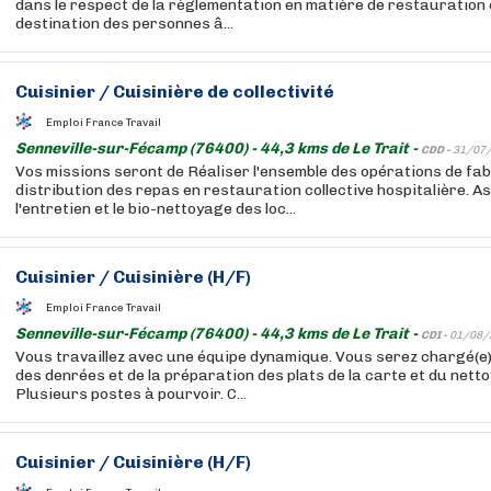
dans le respect de la règlementation en matière de restauration c
destination des personnes â...
Cuisinier
/
Cuisinière
de collectivité
Emploi France Travail
Senneville-sur-Fécamp (76400) - 44,3 kms de Le Trait -
CDD -
31/07
Vos missions seront de Réaliser l'ensemble des opérations de fab
distribution des repas en restauration collective hospitalière. As
l'entretien et le bio-nettoyage des loc...
Cuisinier
/
Cuisinière
(H/F)
Emploi France Travail
Senneville-sur-Fécamp (76400) - 44,3 kms de Le Trait -
CDI -
01/08/
Vous travaillez avec une équipe dynamique. Vous serez chargé(e) 
des denrées et de la préparation des plats de la carte et du netto
Plusieurs postes à pourvoir. C...
Cuisinier
/
Cuisinière
(H/F)