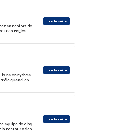
Lire la suite
nez en renfort de
ect des règles
Lire la suite
uisine en rythme
trôle quand les
Lire la suite
ne équipe de cinq
et la restauration