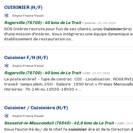
CUISINIER
(H/F)
Emploi France Travail
Rogerville (76700) - 40 kms de Le Trait -
Intérim -
01/08/2026
SOS Intérim recrute pour l'un de ses clients, un(e)
Cuisinier
(ère)
d'une mission d'intérim.. Vous intégrerez une équipe dynamique a
établissement de restauration co...
Cuisinier
F/H (H/F)
Emploi France Travail
Rogerville (76700) - 40 kms de Le Trait -
CDI -
23/07/2026
Le poste en bref: - Type de contrat : CDI - Localisation : ROGERV
travail : temps plein, 35H - Salaire : 1950 brut + Primes Mensuel
Horaires : 7h-14h ou 12h30-18h30 + ...
Cuisinier
/
Cuisinière
(H/F)
Emploi France Travail
Sassetot-le-Mauconduit (76540) - 42,8 kms de Le Trait -
CDD -
24/0
Sous l'autorité du/ de la chef.fe
cuisinier
.ère et de la Direction 