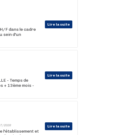
Lire la suite
 H/F dans le cadre
u sein d'un
Lire la suite
ILLE - Temps de
les + 13ème mois -
7/2026
Lire la suite
de l'établissement et