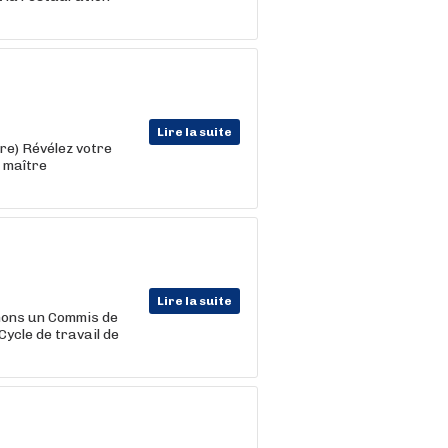
Lire la suite
ère) Révélez votre
e maître
Lire la suite
chons un Commis de
Cycle de travail de