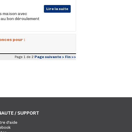
Lire la suite
ts maison avec
et au bon déroulement
onces pour :
Page suivante >
Fin >>
Page 1 de 2
AUTE / SUPPORT
tre d'aide
ebook