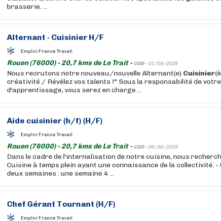
brasserie. ...
Alternant -
Cuisinier
H/F
Emploi France Travail
Rouen (76000) - 20,7 kms de Le Trait -
CDD -
01/08/2026
Nous recrutons notre nouveau/nouvelle Alternant(e)
Cuisinier
(
créativité / Révélez vos talents !* Sous la responsabilité de votr
d'apprentissage, vous serez en charge ...
Aide
cuisinier
(h/f) (H/F)
Emploi France Travail
Rouen (76000) - 20,7 kms de Le Trait -
CDD -
06/08/2026
Dans le cadre de l'internalisation de notre cuisine, nous recher
Cuisine à temps plein ayant une connaissance de la collectivité. - 
deux semaines : une semaine 4 ...
Chef Gérant Tournant (H/F)
Emploi France Travail