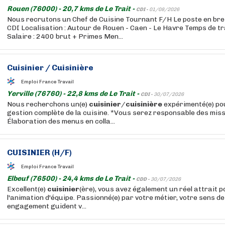
Rouen (76000) - 20,7 kms de Le Trait -
CDI -
01/08/2026
Nous recrutons un Chef de Cuisine Tournant F/H Le poste en bref 
CDI Localisation : Autour de Rouen - Caen - Le Havre Temps de tra
Salaire : 2400 brut + Primes Men...
Cuisinier
/
Cuisinière
Emploi France Travail
Yerville (76760) - 22,8 kms de Le Trait -
CDI -
30/07/2026
Nous recherchons un(e)
cuisinier
/
cuisinière
expérimenté(e) po
gestion complète de la cuisine. *Vous serez responsable des miss
Élaboration des menus en colla...
CUISINIER
(H/F)
Emploi France Travail
Elbeuf (76500) - 24,4 kms de Le Trait -
CDD -
30/07/2026
Excellent(e)
cuisinier
(ère), vous avez également un réel attrait p
l'animation d'équipe. Passionné(e) par votre métier, votre sens de l
engagement guident v...