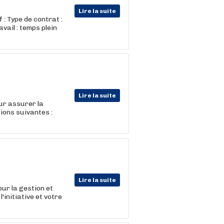
Lire la suite
: Type de contrat :
vail : temps plein
Lire la suite
ur assurer la
ions suivantes :
Lire la suite
our la gestion et
'initiative et votre