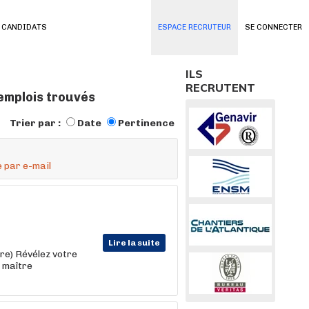
 CANDIDATS
ESPACE RECRUTEUR
SE CONNECTER
ILS
RECRUTENT
 emplois trouvés
Trier par :
Date
Pertinence
 par e-mail
Lire la suite
ère) Révélez votre
e maître