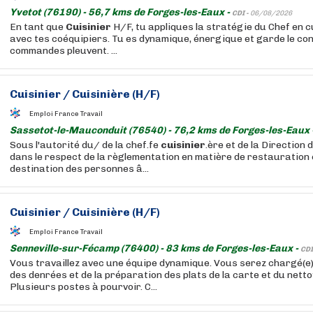
Yvetot (76190) - 56,7 kms de Forges-les-Eaux -
CDI -
06/08/2026
En tant que
Cuisinier
H/F, tu appliques la stratégie du Chef en c
avec tes coéquipiers. Tu es dynamique, énergique et garde le con
commandes pleuvent. ...
Cuisinier
/
Cuisinière
(H/F)
Emploi France Travail
Sassetot-le-Mauconduit (76540) - 76,2 kms de Forges-les-Eaux 
Sous l'autorité du/ de la chef.fe
cuisinier
.ère et de la Direction 
dans le respect de la règlementation en matière de restauration c
destination des personnes â...
Cuisinier
/
Cuisinière
(H/F)
Emploi France Travail
Senneville-sur-Fécamp (76400) - 83 kms de Forges-les-Eaux -
CDI
Vous travaillez avec une équipe dynamique. Vous serez chargé(e) 
des denrées et de la préparation des plats de la carte et du netto
Plusieurs postes à pourvoir. C...