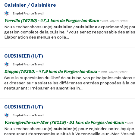
Cuisinier
/
Cuisinière
Emploi France Travail
Yerville (76760) - 47,1 kms de Forges-les-Eaux -
CDI -
30/07/2026
Nous recherchons un(e)
cuisinier
/
cuisinière
expérimenté(e) po
gestion complète de la cuisine. *Vous serez responsable des miss
Élaboration des menus en colla...
CUISINIER
(H/F)
Emploi France Travail
Dieppe (76200) - 47,9 kms de Forges-les-Eaux -
CDD -
06/08/2026
Sous la supervision du Chef de cuisine, vos principales missions s
et dresser sur assiette les différentes entrées proposées à la ca
restaurant ; Préparer en amont les in...
CUISINIER
(H/F)
Emploi France Travail
Varengeville-sur-Mer (76119) - 51 kms de Forges-les-Eaux -
CDI -
Nous recherchons un(e)
cuisinier
(e) pour rejoindre notre équipe
restaurant gastronomique situé à Varengeville-sur-Mer. Vos miss