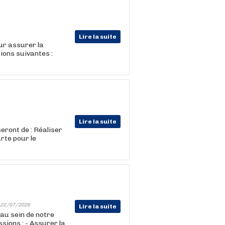
Lire la suite
ur assurer la
ions suivantes :
Lire la suite
eront de : Réaliser
rte pour le
22/07/2026
Lire la suite
 au sein de notre
ions : - Assurer la