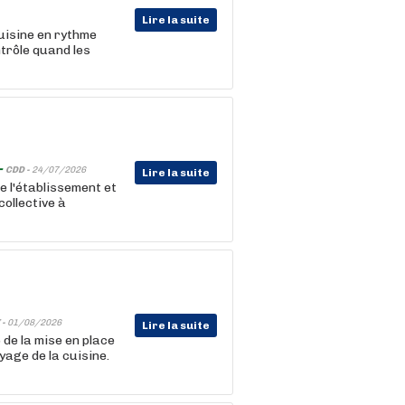
Lire la suite
uisine en rythme
trôle quand les
-
CDD -
24/07/2026
Lire la suite
de l'établissement et
ollective à
 -
01/08/2026
Lire la suite
de la mise en place
yage de la cuisine.