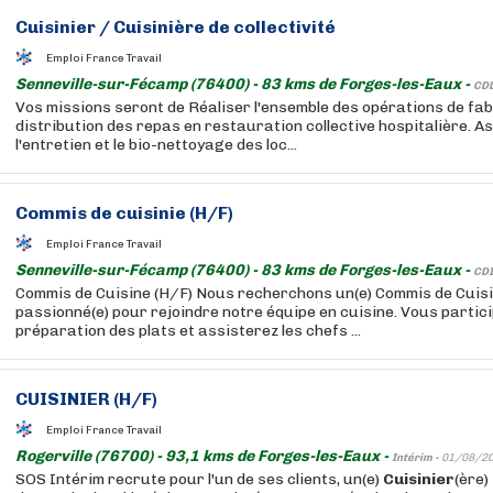
Cuisinier
/
Cuisinière
de collectivité
Emploi France Travail
Senneville-sur-Fécamp (76400) - 83 kms de Forges-les-Eaux -
CDD
Vos missions seront de Réaliser l'ensemble des opérations de fab
distribution des repas en restauration collective hospitalière. As
l'entretien et le bio-nettoyage des loc...
Commis de cuisinie (H/F)
Emploi France Travail
Senneville-sur-Fécamp (76400) - 83 kms de Forges-les-Eaux -
CDI
Commis de Cuisine (H/F) Nous recherchons un(e) Commis de Cuisin
passionné(e) pour rejoindre notre équipe en cuisine. Vous partici
préparation des plats et assisterez les chefs ...
CUISINIER
(H/F)
Emploi France Travail
Rogerville (76700) - 93,1 kms de Forges-les-Eaux -
Intérim -
01/08/2
SOS Intérim recrute pour l'un de ses clients, un(e)
Cuisinier
(ère)