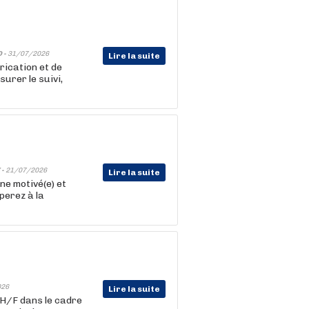
 -
31/07/2026
Lire la suite
rication et de
surer le suivi,
 -
21/07/2026
Lire la suite
e motivé(e) et
perez à la
026
Lire la suite
 H/F dans le cadre