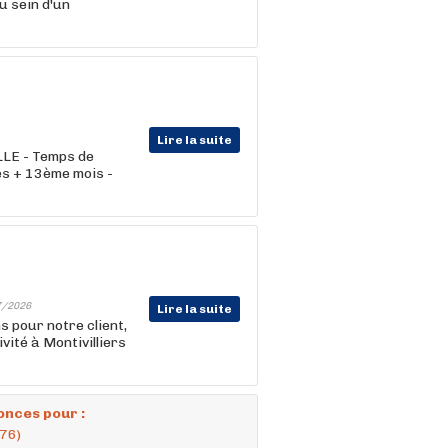
u sein d'un
Lire la suite
ILLE - Temps de
les + 13ème mois -
7/2026
Lire la suite
 pour notre client,
ivité à Montivilliers
onces pour :
(76)