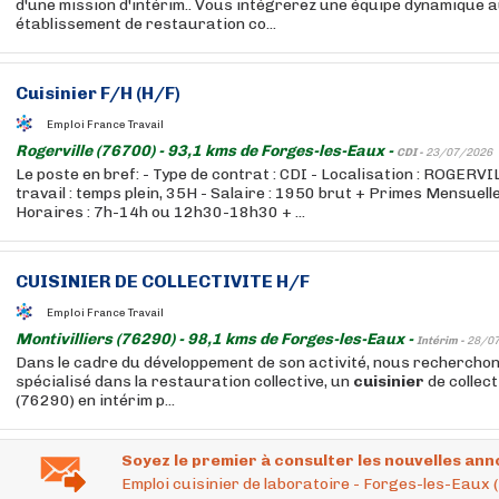
d'une mission d'intérim.. Vous intégrerez une équipe dynamique a
établissement de restauration co...
Cuisinier
F/H (H/F)
Emploi France Travail
Rogerville (76700) - 93,1 kms de Forges-les-Eaux -
CDI -
23/07/2026
Le poste en bref: - Type de contrat : CDI - Localisation : ROGERV
travail : temps plein, 35H - Salaire : 1950 brut + Primes Mensuel
Horaires : 7h-14h ou 12h30-18h30 + ...
CUISINIER
DE COLLECTIVITE H/F
Emploi France Travail
Montivilliers (76290) - 98,1 kms de Forges-les-Eaux -
Intérim -
28/0
Dans le cadre du développement de son activité, nous recherchons
spécialisé dans la restauration collective, un
cuisinier
de collect
(76290) en intérim p...
Soyez le premier à consulter les nouvelles ann
Emploi cuisinier de laboratoire - Forges-les-Eaux 