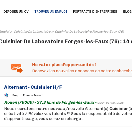
DEPOSER UN CV
TROUVER UN EMPLOI
PORTRAITS D'ENTREPRISES
BLOG
>
>
Emploi
Cuisinier De Laboratoire
Cuisinier De Laboratoire Forges-les-Eaux (76)
Cuisinier De Laboratoire Forges-les-Eaux (76) : 14
Ne ratez plus d'opportunités !
Recevez les nouvelles annonces de cette recherche
Alternant -
Cuisinier
H/F
Emploi France Travail
Rouen (76000) - 37,3 kms de Forges-les-Eaux -
CDD -
01/08/2026
Nous recrutons notre nouveau/nouvelle Alternant(e)
Cuisinier
(
créativité / Révélez vos talents !* Sous la responsabilité de votr
d'apprentissage, vous serez en charge ...