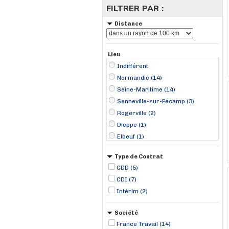
FILTRER PAR :
Distance
Lieu
Indifférent
Normandie (14)
Seine-Maritime (14)
Senneville-sur-Fécamp (3)
Rogerville (2)
Dieppe (1)
Elbeuf (1)
Le Trait (1)
Type de Contrat
Montivilliers (1)
CDD (5)
Rouen (1)
CDI (7)
Sassetot-le-Mauconduit (1)
Intérim (2)
Varengeville-sur-Mer (1)
Yerville (1)
Société
France Travail (14)