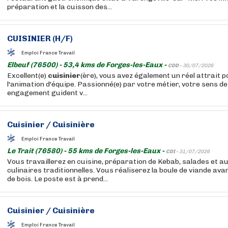
préparation et la cuisson des...
CUISINIER
(H/F)
Emploi France Travail
Elbeuf (76500) - 53,4 kms de Forges-les-Eaux -
CDD -
30/07/2026
Excellent(e)
cuisinier
(ère), vous avez également un réel attrait p
l'animation d'équipe. Passionné(e) par votre métier, votre sens de l
engagement guident v...
Cuisinier
/
Cuisinière
Emploi France Travail
Le Trait (76580) - 55 kms de Forges-les-Eaux -
CDI -
31/07/2026
Vous travaillerez en cuisine, préparation de Kebab, salades et 
culinaires traditionnelles. Vous réaliserez la boule de viande avan
de bois. Le poste est à prend...
Cuisinier
/
Cuisinière
Emploi France Travail