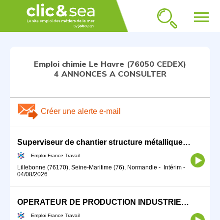
menu
Emploi chimie Le Havre (76050 CEDEX)
4 ANNONCES A CONSULTER
Créer une alerte e-mail
Superviseur de chantier structure métallique H/F
Emploi France Travail
Lillebonne (76170), Seine-Maritime (76), Normandie
-
Intérim
-
04/08/2026
OPERATEUR DE PRODUCTION INDUSTRIEL CHIMIE (H/F)
Emploi France Travail