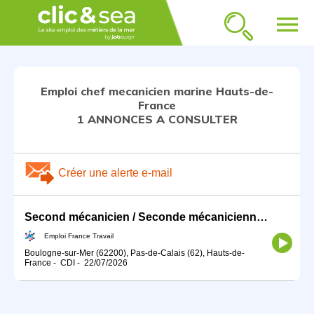
menu
Emploi chef mecanicien marine Hauts-de-
France
1 ANNONCES A CONSULTER
Créer une alerte e-mail
Second mécanicien / Seconde mécanicienne (H/F)
Emploi France Travail
Boulogne-sur-Mer (62200), Pas-de-Calais (62), Hauts-de-
France
-
CDI
-
22/07/2026