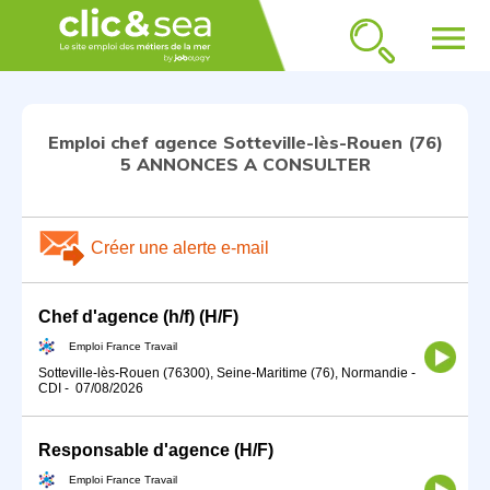
menu
Emploi chef agence Sotteville-lès-Rouen (76)
5 ANNONCES A CONSULTER
Créer une alerte e-mail
Chef d'agence (h/f) (H/F)
Emploi France Travail
Sotteville-lès-Rouen (76300), Seine-Maritime (76), Normandie
-
CDI
-
07/08/2026
Responsable d'agence (H/F)
Emploi France Travail