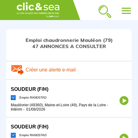
menu
Emploi chaudronnerie Mauléon (79)
47 ANNONCES A CONSULTER
Créer une alerte e-mail
SOUDEUR (F/H)
Emploi RANDSTAD
Maulévrier (49360), Maine-et-Loire (49), Pays de la Loire
-
Intérim
-
01/08/2026
SOUDEUR (F/H)
Emploi RANDSTAD