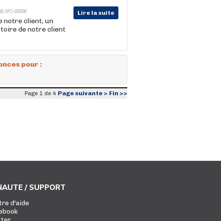
9/07/2026
Lire la suite
notre client, un
toire de notre client
onces pour :
Page suivante >
Fin >>
Page 1 de 4
AUTE / SUPPORT
tre d'aide
ebook
tter