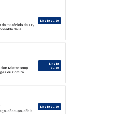
Lire la suite
 de matériels de TP,
onsable de la
Lire la
cation Mistertemp
suite
ages du Comité
6
Lire la suite
ge, découpe, débit