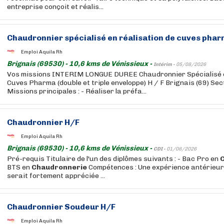
entreprise conçoit et réalis...
Chaudronnier spécialisé en réalisation de cuves pha
Emploi Aquila Rh
Brignais (69530) - 10,6 kms de Vénissieux -
Intérim -
05/08/2026
Vos missions INTERIM LONGUE DUREE Chaudronnier Spécialisé e
Cuves Pharma (double et triple enveloppe) H / F Brignais (69) Sec
Missions principales : - Réaliser la préfa...
Chaudronnier H/F
Emploi Aquila Rh
Brignais (69530) - 10,6 kms de Vénissieux -
CDI -
01/08/2026
Pré-requis Titulaire de l'un des diplômes suivants : - Bac Pro en
BTS en
Chaudronnerie
Compétences : Une expérience antérieur
serait fortement appréciée ...
Chaudronnier Soudeur H/F
Emploi Aquila Rh