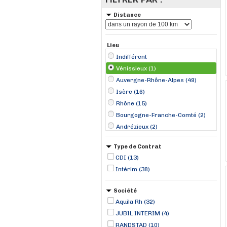
Distance
Lieu
Indifférent
Vénissieux (1)
Auvergne-Rhône-Alpes (49)
Isère (16)
Rhône (15)
Bourgogne-Franche-Comté (2)
Andrézieux (2)
Brignais (2)
Type de Contrat
Grenoble (2)
CDI (13)
Le Chambon-Feugerolles (2)
Intérim (38)
Meyzieux (2)
Pont-d'Ain (2)
Société
Pontcharra (2)
Aquila Rh (32)
Pusignan (2)
JUBIL INTERIM (4)
Saint-Romans (2)
RANDSTAD (10)