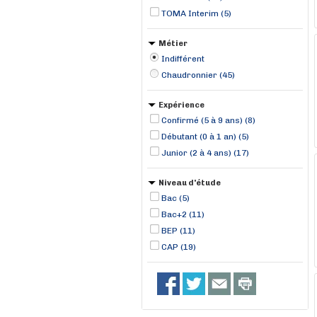
TOMA Interim (5)
Métier
Indifférent
Chaudronnier (45)
Expérience
Confirmé (5 à 9 ans) (8)
Débutant (0 à 1 an) (5)
Junior (2 à 4 ans) (17)
Niveau d'étude
Bac (5)
Bac+2 (11)
BEP (11)
CAP (19)