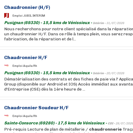
Chaudronnier (H/F)
Emploi JUBIL INTERIM
Pusignan (69330) - 15,5 kms de Vénissieux -
Intérim -
31/07/2026
Nous recherchons pour notre client spécialisé dans la réparation
un chaudronnier H/F. Dans ce rôle à temps plein, vous serez resp
fabrication, de la réparation et de l...
Chaudronnier H/F
Emploi Aquila Rh
Pusignan (69330) - 15,5 kms de Vénissieux -
Intérim -
20/07/2026
Dématérialisation des contrats et des fiches de paie via l' Appli
Group (disponible sur Android et IOS) Accès immédiat aux avant
d'Entreprise (CSE) dès la 1ère heure de ...
Chaudronnier Soudeur H/F
Emploi Aquila Rh
Sainte-Consorce (69280) - 17,5 kms de Vénissieux -
CDI -
28/07/202
Pré-requis Lecture de plan de métallerie /
chaudronnerie
Traça