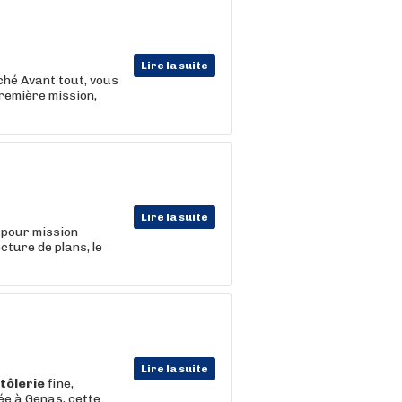
Lire la suite
ché Avant tout, vous
première mission,
Lire la suite
z pour mission
cture de plans, le
Lire la suite
tôlerie
fine,
ée à Genas, cette