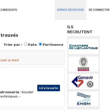
 CANDIDATS
ESPACE RECRUTEUR
SE CONNECTER
ILS
RECRUTENT
s trouvés
Trier par :
Date
Pertinence
 par e-mail
Lire la suite
udronnerie
: Souder
techniques. -