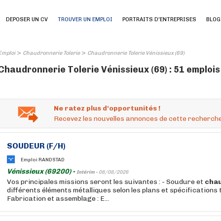
DEPOSER UN CV
TROUVER UN EMPLOI
PORTRAITS D'ENTREPRISES
BLOG
>
>
Emploi
Chaudronnerie Tolerie
Chaudronnerie Tolerie Vénissieux (69)
Chaudronnerie Tolerie Vénissieux (69) : 51 emploi
Ne ratez plus d'opportunités !
Recevez les nouvelles annonces de cette recherche
SOUDEUR (F/H)
Emploi RANDSTAD
Vénissieux (69200) -
Intérim -
08/08/2026
Vos principales missions seront les suivantes : - Soudure et
cha
différents éléments métalliques selon les plans et spécifications 
Fabrication et assemblage : E...