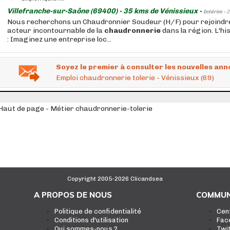
Villefranche-sur-Saône (69400) - 35 kms de Vénissieux -
Intérim -
2
Nous recherchons un Chaudronnier Soudeur (H/F) pour rejoindre 
acteur incontournable de la
chaudronnerie
dans la région. L'his
: Imaginez une entreprise loc...
Soyez le premier à consulter les nouvelles ann
Emploi chaudronnerie tolerie - Vénissieux (69)
Haut de page - Métier chaudronnerie-tolerie
Copyright 2005-2026 Clicandsea
A PROPOS DE NOUS
COMMUN
Politique de confidentialité
Cen
Conditions d'utilisation
Fac
Qui sommes-nous ?
Twi