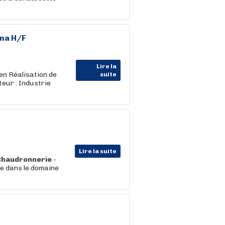
rma H/F
Lire la
n Réalisation de
suite
teur : Industrie
Lire la suite
Chaudronnerie
-
e dans le domaine