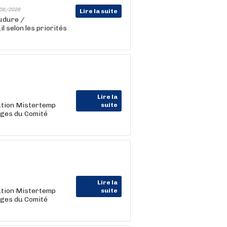
08/2026
Lire la suite
udure /
 selon les priorités
Lire la
cation Mistertemp
suite
ages du Comité
Lire la
cation Mistertemp
suite
ages du Comité