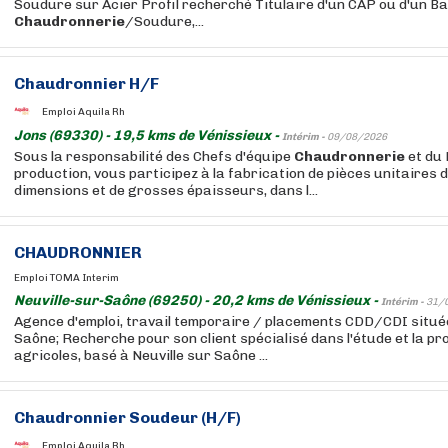
Soudure sur Acier Profil recherché Titulaire d'un CAP ou d'un B
Chaudronnerie
/Soudure,...
Chaudronnier H/F
Emploi Aquila Rh
Jons (69330) - 19,5 kms de Vénissieux -
Intérim -
09/08/2026
Sous la responsabilité des Chefs d'équipe
Chaudronnerie
et du
production, vous participez à la fabrication de pièces unitaires
dimensions et de grosses épaisseurs, dans l...
CHAUDRONNIER
Emploi TOMA Interim
Neuville-sur-Saône (69250) - 20,2 kms de Vénissieux -
Intérim -
31/
Agence d'emploi, travail temporaire / placements CDD/CDI située
Saône; Recherche pour son client spécialisé dans l'étude et la pr
agricoles, basé à Neuville sur Saône ...
Chaudronnier Soudeur (H/F)
Emploi Aquila Rh