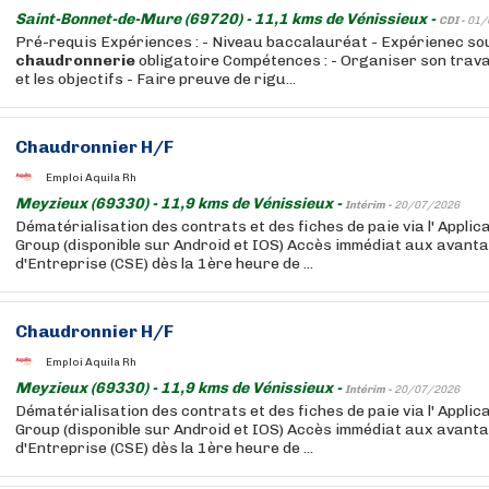
Saint-Bonnet-de-Mure (69720) - 11,1 kms de Vénissieux -
CDI -
01/
Pré-requis Expériences : - Niveau baccalauréat - Expérienec so
chaudronnerie
obligatoire Compétences : - Organiser son travail
et les objectifs - Faire preuve de rigu...
Chaudronnier H/F
Emploi Aquila Rh
Meyzieux (69330) - 11,9 kms de Vénissieux -
Intérim -
20/07/2026
Dématérialisation des contrats et des fiches de paie via l' Appli
Group (disponible sur Android et IOS) Accès immédiat aux avant
d'Entreprise (CSE) dès la 1ère heure de ...
Chaudronnier H/F
Emploi Aquila Rh
Meyzieux (69330) - 11,9 kms de Vénissieux -
Intérim -
20/07/2026
Dématérialisation des contrats et des fiches de paie via l' Appli
Group (disponible sur Android et IOS) Accès immédiat aux avant
d'Entreprise (CSE) dès la 1ère heure de ...