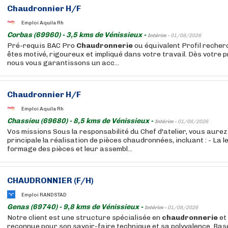
Chaudronnier H/F
Emploi Aquila Rh
Corbas (69960) - 3,5 kms de Vénissieux -
Intérim -
01/08/2026
Pré-requis BAC Pro
Chaudronnerie
ou équivalent Profil recher
êtes motivé, rigoureux et impliqué dans votre travail. Dès votre 
nous vous garantissons un acc...
Chaudronnier H/F
Emploi Aquila Rh
Chassieu (69680) - 8,5 kms de Vénissieux -
Intérim -
01/08/2026
Vos missions Sous la responsabilité du Chef d'atelier, vous aure
principale la réalisation de pièces chaudronnées, incluant : - La le
formage des pièces et leur assembl...
CHAUDRONNIER (F/H)
Emploi RANDSTAD
Genas (69740) - 9,8 kms de Vénissieux -
Intérim -
01/08/2026
Notre client est une structure spécialisée en
chaudronnerie
et
reconnue pour son savoir-faire technique et sa polyvalence. Bas