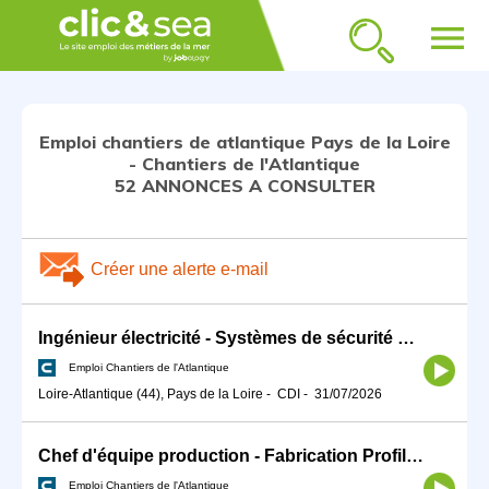
menu
Emploi chantiers de atlantique Pays de la Loire
- Chantiers de l'Atlantique
52 ANNONCES A CONSULTER
Créer une alerte e-mail
Ingénieur électricité - Systèmes de sécurité H/F
Emploi Chantiers de l'Atlantique
Loire-Atlantique (44), Pays de la Loire
-
CDI
-
31/07/2026
Chef d'équipe production - Fabrication Profilés H/F
Emploi Chantiers de l'Atlantique