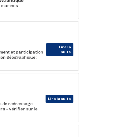
'Atlantique
s marines
Lire la
ment et participation
suite
ion géographique :
Lire la suite
tés de redressage
ers
- Vérifier sur le