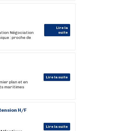
Lire la
ation Négociation
suite
ique : proche de
Lire la suite
mier plan et en
ts maritimes
tension H/F
Lire la suite