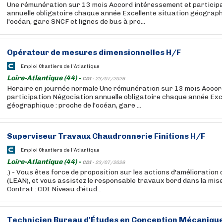
Une rémunération sur 13 mois Accord intéressement et particip
annuelle obligatoire chaque année Excellente situation géograph
l'océan, gare SNCF et lignes de bus à pro...
Opérateur de mesures dimensionnelles H/F
Emploi Chantiers de l'Atlantique
Loire-Atlantique (44) -
CDI -
23/07/2026
Horaire en journée normale Une rémunération sur 13 mois Accor
participation Négociation annuelle obligatoire chaque année Exc
géographique : proche de l'océan, gare ...
Superviseur Travaux Chaudronnerie Finitions H/F
Emploi Chantiers de l'Atlantique
Loire-Atlantique (44) -
CDI -
23/07/2026
.) - Vous êtes force de proposition sur les actions d'amélioration
(LEAN), et vous assistez le responsable travaux bord dans la mise
Contrat : CDI Niveau d'étud...
Technicien Bureau d'Études en Conception Mécaniqu