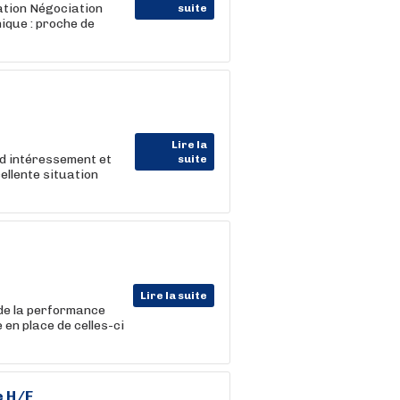
ation Négociation
suite
ique : proche de
Lire la
d intéressement et
suite
ellente situation
Lire la suite
 de la performance
 en place de celles-ci
e H/F