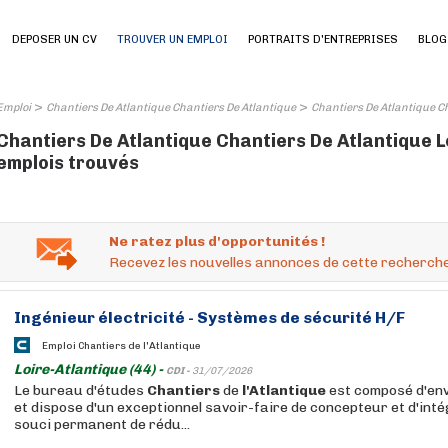
DEPOSER UN CV
TROUVER UN EMPLOI
PORTRAITS D'ENTREPRISES
BLOG
>
>
Emploi
Chantiers De Atlantique Chantiers De Atlantique
Chantiers De Atlantique Ch
Chantiers De Atlantique Chantiers De Atlantique Lo
emplois trouvés
Ne ratez plus d'opportunités !
Recevez les nouvelles annonces de cette recherche
Ingénieur électricité - Systèmes de sécurité H/F
Emploi Chantiers de l'Atlantique
Loire-Atlantique (44) -
CDI -
31/07/2026
Le bureau d'études
Chantiers
de
l'Atlantique
est composé d'en
et dispose d'un exceptionnel savoir-faire de concepteur et d'int
souci permanent de rédu...