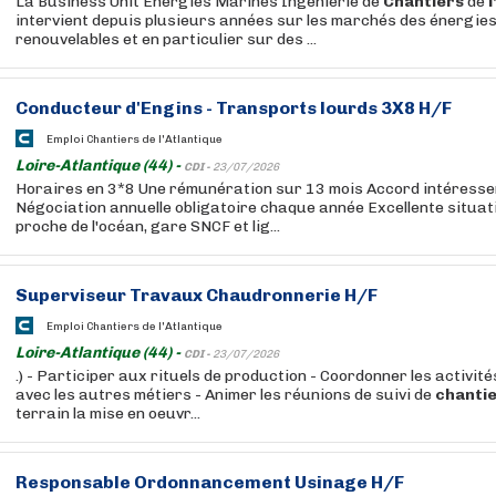
La Business Unit Energies Marines Ingénierie de
Chantiers
de
l
intervient depuis plusieurs années sur les marchés des énergie
renouvelables et en particulier sur des ...
Conducteur d'Engins - Transports lourds 3X8 H/F
Emploi Chantiers de l'Atlantique
Loire-Atlantique (44) -
CDI -
23/07/2026
Horaires en 3*8 Une rémunération sur 13 mois Accord intéresse
Négociation annuelle obligatoire chaque année Excellente situat
proche de l'océan, gare SNCF et lig...
Superviseur Travaux Chaudronnerie H/F
Emploi Chantiers de l'Atlantique
Loire-Atlantique (44) -
CDI -
23/07/2026
.) - Participer aux rituels de production - Coordonner les activi
avec les autres métiers - Animer les réunions de suivi de
chanti
terrain la mise en oeuvr...
Responsable Ordonnancement Usinage H/F