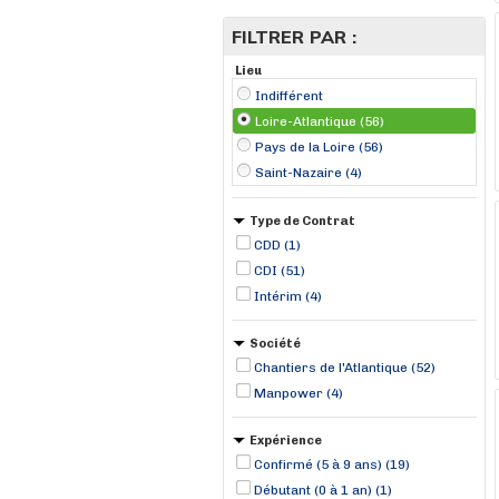
FILTRER PAR :
Lieu
Indifférent
Loire-Atlantique (56)
Pays de la Loire (56)
Saint-Nazaire (4)
Type de Contrat
CDD (1)
CDI (51)
Intérim (4)
Société
Chantiers de l'Atlantique (52)
Manpower (4)
Expérience
Confirmé (5 à 9 ans) (19)
Débutant (0 à 1 an) (1)