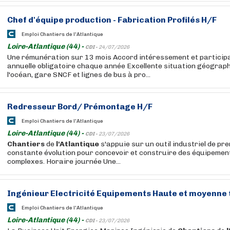
Chef d'équipe production - Fabrication Profilés H/F
Emploi Chantiers de l'Atlantique
Loire-Atlantique (44) -
CDI -
24/07/2026
Une rémunération sur 13 mois Accord intéressement et particip
annuelle obligatoire chaque année Excellente situation géograph
l'océan, gare SNCF et lignes de bus à pro...
Redresseur Bord/ Prémontage H/F
Emploi Chantiers de l'Atlantique
Loire-Atlantique (44) -
CDI -
23/07/2026
Chantiers
de
l'Atlantique
s'appuie sur un outil industriel de pre
constante évolution pour concevoir et construire des équipemen
complexes. Horaire journée Une...
Ingénieur Electricité Equipements Haute et moyenne 
Emploi Chantiers de l'Atlantique
Loire-Atlantique (44) -
CDI -
23/07/2026