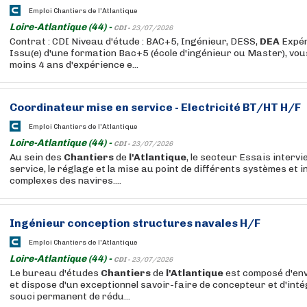
Emploi Chantiers de l'Atlantique
Loire-Atlantique (44) -
CDI -
23/07/2026
Contrat : CDI Niveau d'étude : BAC+5, Ingénieur, DESS,
DEA
Expér
Issu(e) d'une formation Bac+5 (école d'ingénieur ou Master), vous
moins 4 ans d'expérience e...
Coordinateur mise en service - Electricité BT/HT H/F
Emploi Chantiers de l'Atlantique
Loire-Atlantique (44) -
CDI -
23/07/2026
Au sein des
Chantiers
de
l'Atlantique
, le secteur Essais intervi
service, le réglage et la mise au point de différents systèmes et i
complexes des navires....
Ingénieur conception structures navales H/F
Emploi Chantiers de l'Atlantique
Loire-Atlantique (44) -
CDI -
23/07/2026
Le bureau d'études
Chantiers
de
l'Atlantique
est composé d'en
et dispose d'un exceptionnel savoir-faire de concepteur et d'int
souci permanent de rédu...