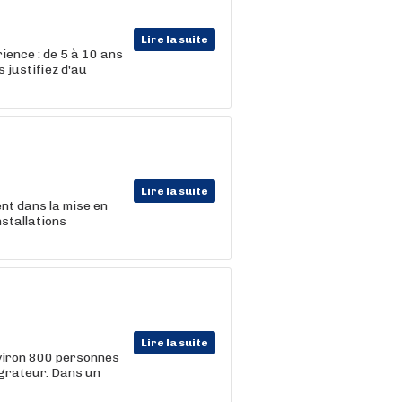
Lire la suite
ience : de 5 à 10 ans
 justifiez d'au
Lire la suite
ent dans la mise en
nstallations
Lire la suite
viron 800 personnes
égrateur. Dans un