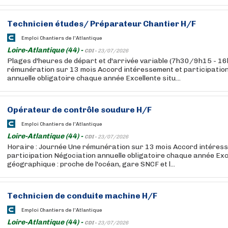
Technicien études/ Préparateur
Chantier
H/F
Emploi Chantiers de l'Atlantique
Loire-Atlantique (44) -
CDI -
23/07/2026
Plages d'heures de départ et d'arrivée variable (7h30/9h15 - 1
rémunération sur 13 mois Accord intéressement et participatio
annuelle obligatoire chaque année Excellente situ...
Opérateur de contrôle soudure H/F
Emploi Chantiers de l'Atlantique
Loire-Atlantique (44) -
CDI -
23/07/2026
Horaire : Journée Une rémunération sur 13 mois Accord intéres
participation Négociation annuelle obligatoire chaque année Exc
géographique : proche de l'océan, gare SNCF et l...
Technicien de conduite machine H/F
Emploi Chantiers de l'Atlantique
Loire-Atlantique (44) -
CDI -
23/07/2026