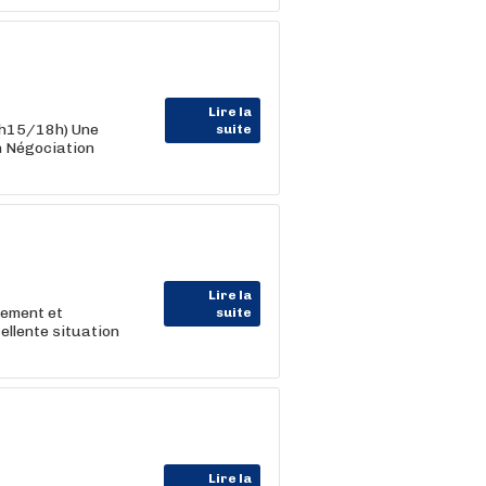
Lire la
6h15/18h) Une
suite
n Négociation
Lire la
sement et
suite
ellente situation
Lire la