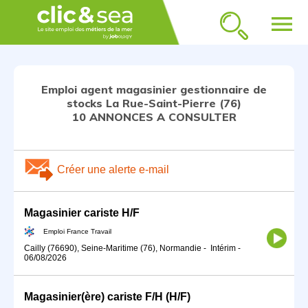
menu
Emploi agent magasinier gestionnaire de
stocks La Rue-Saint-Pierre (76)
10 ANNONCES A CONSULTER
Créer une alerte e-mail
Magasinier cariste H/F
Emploi France Travail
Cailly (76690), Seine-Maritime (76), Normandie
-
Intérim
-
06/08/2026
Magasinier(ère) cariste F/H (H/F)