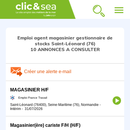
menu
Emploi agent magasinier gestionnaire de
stocks Saint-Léonard (76)
10 ANNONCES A CONSULTER
Créer une alerte e-mail
MAGASINIER H/F
Emploi France Travail
Saint-Léonard (76400), Seine-Maritime (76), Normandie
-
Intérim
-
31/07/2026
Magasinier(ère) cariste F/H (H/F)