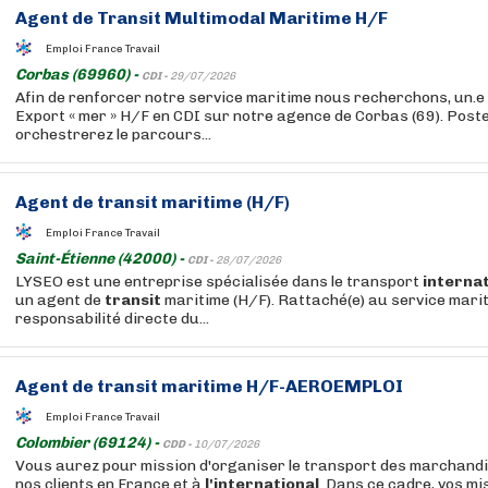
Agent de
Transit
Multimodal Maritime H/F
Emploi France Travail
Corbas (69960) -
CDI -
29/07/2026
Afin de renforcer notre service maritime nous recherchons, un.e
Export « mer » H/F en CDI sur notre agence de Corbas (69). Poste 
orchestrerez le parcours...
Agent de
transit
maritime (H/F)
Emploi France Travail
Saint-Étienne (42000) -
CDI -
28/07/2026
LYSEO est une entreprise spécialisée dans le transport
internat
un agent de
transit
maritime (H/F). Rattaché(e) au service marit
responsabilité directe du...
Agent de
transit
maritime H/F-AEROEMPLOI
Emploi France Travail
Colombier (69124) -
CDD -
10/07/2026
Vous aurez pour mission d'organiser le transport des marchand
nos clients en France et à
l'international
. Dans ce cadre, vos mi