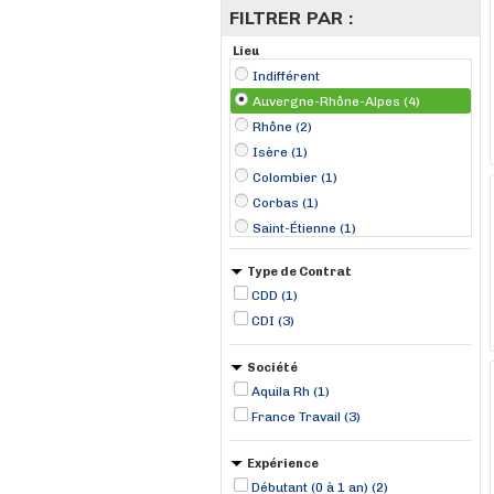
FILTRER PAR :
Lieu
Indifférent
Auvergne-Rhône-Alpes (4)
Rhône (2)
Isère (1)
Colombier (1)
Corbas (1)
Saint-Étienne (1)
Voreppe (1)
Type de Contrat
CDD (1)
CDI (3)
Société
Aquila Rh (1)
France Travail (3)
Expérience
Débutant (0 à 1 an) (2)