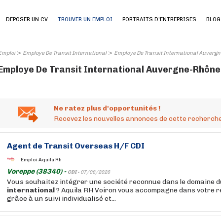
DEPOSER UN CV
TROUVER UN EMPLOI
PORTRAITS D'ENTREPRISES
BLOG
>
>
Emploi
Employe De Transit International
Employe De Transit International Auverg
Employe De Transit International Auvergne-Rhône-
Ne ratez plus d'opportunités !
Recevez les nouvelles annonces de cette recherche
Agent de
Transit
Overseas H/F CDI
Emploi Aquila Rh
Voreppe (38340) -
CDI -
07/08/2026
Vous souhaitez intégrer une société reconnue dans le domaine d
international
? Aquila RH Voiron vous accompagne dans votre 
grâce à un suivi individualisé et...