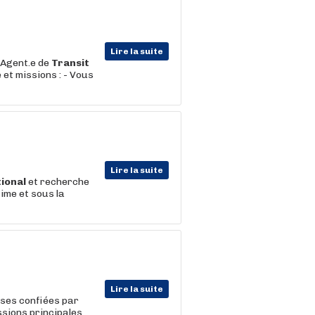
Lire la suite
 Agent.e de
Transit
et missions : - Vous
Lire la suite
ional
et recherche
ime et sous la
Lire la suite
ises confiées par
ssions principales