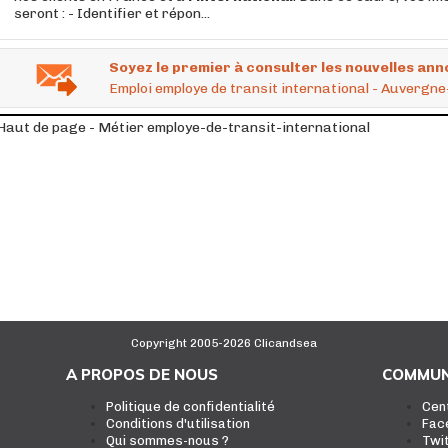
seront : - Identifier et répon...
Soyez le premier à consulter les nouvelles ann
Emploi employe de transit international - Auvergn
Haut de page - Métier employe-de-transit-international
Copyright 2005-2026 Clicandsea
A PROPOS DE NOUS
COMMUN
Politique de confidentialité
Cen
Conditions d'utilisation
Fac
Qui sommes-nous ?
Twi