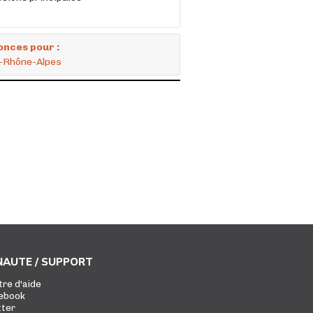
onces pour :
e-Rhône-Alpes
AUTE / SUPPORT
tre d'aide
ebook
tter