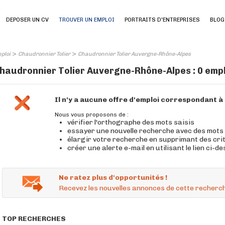
DEPOSER UN CV
TROUVER UN EMPLOI
PORTRAITS D'ENTREPRISES
BLOG
>
>
ploi
Chaudronnier Tolier
Chaudronnier Tolier Auvergne-Rhône-Alpes
haudronnier Tolier Auvergne-Rhône-Alpes : 0 empl
Il n'y a aucune offre d'emploi correspondant 
Nous vous proposons de :
vérifier l'orthographe des mots saisis
essayer une nouvelle recherche avec des mots
élargir votre recherche en supprimant des cri
créer une alerte e-mail en utilisant le lien ci-d
Ne ratez plus d'opportunités !
Recevez les nouvelles annonces de cette recherch
TOP RECHERCHES