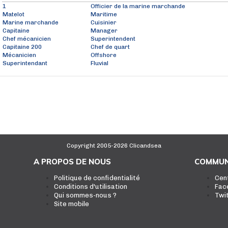
1
Officier de la marine marchande
Matelot
Maritime
Marine marchande
Cuisinier
Capitaine
Manager
Chef mécanicien
Superintendent
Capitaine 200
Chef de quart
Mécanicien
Offshore
Superintendant
Fluvial
Copyright 2005-2026 Clicandsea
A PROPOS DE NOUS
COMMUN
Politique de confidentialité
Cen
Conditions d'utilisation
Fac
Qui sommes-nous ?
Twi
Site mobile