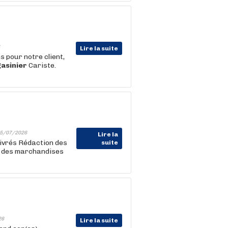
Lire la suite
 pour notre client,
asinier
Cariste.
5/07/2026
Lire la
 livrés Rédaction des
suite
on des marchandises
26
Lire la suite