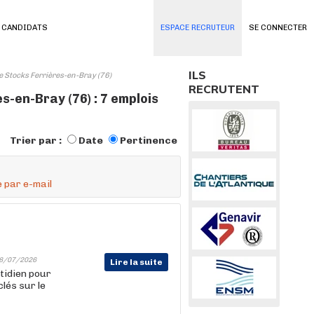
 CANDIDATS
ESPACE RECRUTEUR
SE CONNECTER
ILS
 Stocks Ferrières-en-Bray (76)
RECRUTENT
-en-Bray (76) : 7 emplois
Trier par :
Date
Pertinence
 par e-mail
8/07/2026
Lire la suite
otidien pour
clés sur le