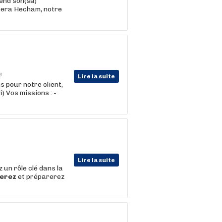
end son(sa)
 sera Hecham, notre
6
Lire la suite
 pour notre client,
) Vos missions : -
Lire la suite
 un rôle clé dans la
erez
et préparerez