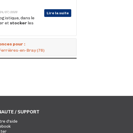
24/07/2026
Lire la suite
ogistique, dans le
er et
stocker
les
onces pour :
Ferrières-en-Bray (76)
AUTE / SUPPORT
tre d'aide
ebook
tter