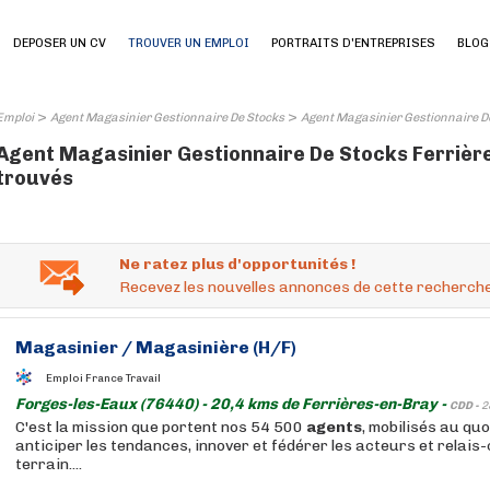
DEPOSER UN CV
TROUVER UN EMPLOI
PORTRAITS D'ENTREPRISES
BLOG
>
>
Emploi
Agent Magasinier Gestionnaire De Stocks
Agent Magasinier Gestionnaire De
Agent Magasinier Gestionnaire De Stocks Ferrières
trouvés
Ne ratez plus d'opportunités !
Recevez les nouvelles annonces de cette recherche
Magasinier
/
Magasinière
(H/F)
Emploi France Travail
Forges-les-Eaux (76440) - 20,4 kms de Ferrières-en-Bray -
CDD -
2
C'est la mission que portent nos 54 500
agents
, mobilisés au qu
anticiper les tendances, innover et fédérer les acteurs et relais-
terrain....