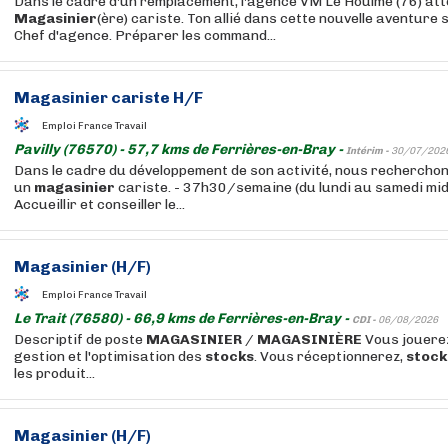
Dans le cadre d'un remplacement, l'agence VM Le Houlme (76) att
Magasinier
(ère) cariste. Ton allié dans cette nouvelle aventure
Chef d'agence. Préparer les command...
Magasinier
cariste H/F
Emploi France Travail
Pavilly (76570) - 57,7 kms de Ferrières-en-Bray -
Intérim -
30/07/202
Dans le cadre du développement de son activité, nous recherchons
un
magasinier
cariste. - 37h30/semaine (du lundi au samedi midi
Accueillir et conseiller le...
Magasinier
(H/F)
Emploi France Travail
Le Trait (76580) - 66,9 kms de Ferrières-en-Bray -
CDI -
06/08/2026
Descriptif de poste
MAGASINIER
/
MAGASINIÈRE
Vous jouerez
gestion et l'optimisation des
stocks
. Vous réceptionnerez,
stock
les produit...
Magasinier
(H/F)