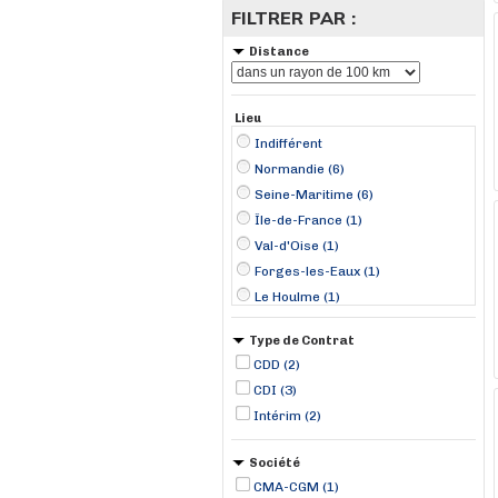
FILTRER PAR :
Distance
Lieu
Indifférent
Normandie (6)
Seine-Maritime (6)
Île-de-France (1)
Val-d'Oise (1)
Forges-les-Eaux (1)
Le Houlme (1)
Le Petit-Quevilly (1)
Type de Contrat
Le Trait (1)
CDD (2)
Pavilly (1)
CDI (3)
Roissy-en-France (1)
Intérim (2)
Rouen (1)
Société
CMA-CGM (1)