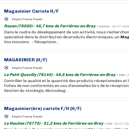
Magasinier
Cariste H/F
Emploi France Travail
Rouen (76000) - 46,7 kms de Ferrières-en-Bray -
Intérim -
28/07/2026
Dans le cadre du développement de son activité, nous recherchons
spécialisé dans la distribution de produits électroniques, un
Mag
Vos missions : - Réceptionn...
MAGASINIER
(H/F)
Emploi France Travail
Le Petit-Quevilly (76140) - 49,8 kms de Ferrières-en-Bray -
CDD -
2
Contrôler la qualité et la quantité des produits réceptionnées et
fiches de non conformités en cas d'anomalies lors de la récepti
Gestion du stockage, déstockag...
Magasinier
(ère) cariste F/H (H/F)
Emploi France Travail
Le Houlme (76770) - 51,2 kms de Ferrières-en-Bray -
CDI -
30/07/20