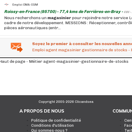
Emploi CMA-CGM
Roissy-en-France (95700) - 77,4 kms de Ferrières-en-Bray -
CDI -
Nous recherchons un
magasinier
pour rejoindre notre service L
cadre de notre développement. MISSIONS : Réceptionner, contrôl
pièces aéronautiques (entr...
Soyez le premier à consulter les nouvelles ann
Emploi agent magasinier gestionnaire de stocks - 
Haut de page - Métier agent-magasinier-gestionnaire-de-stocks
Copyright 2005-2026 Clicandsea
A PROPOS DE NOUS
COMMUN
Politique de confidentialité
Cen
Conditions d'utilisation
Fac
Qui sommes-nous ?
Twi