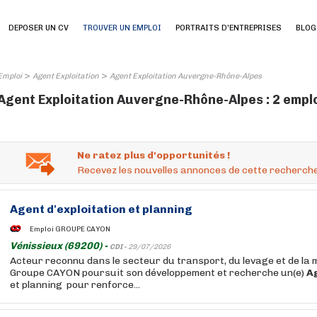
DEPOSER UN CV
TROUVER UN EMPLOI
PORTRAITS D'ENTREPRISES
BLOG
>
>
Emploi
Agent Exploitation
Agent Exploitation Auvergne-Rhône-Alpes
Agent Exploitation Auvergne-Rhône-Alpes : 2 empl
Ne ratez plus d'opportunités !
Recevez les nouvelles annonces de cette recherche
Agent
d'exploitation
et planning
Emploi GROUPE CAYON
Vénissieux (69200) -
CDI -
29/07/2026
Acteur reconnu dans le secteur du transport, du levage et de la 
Groupe CAYON poursuit son développement et recherche un(e)
A
et planning pour renforce...