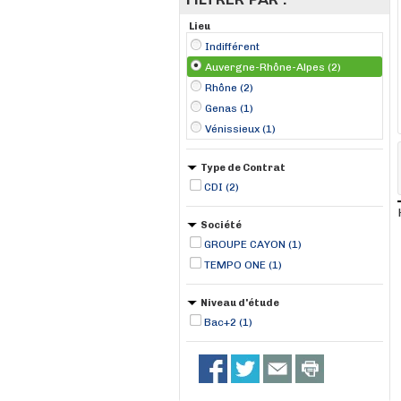
Lieu
Indifférent
Auvergne-Rhône-Alpes (2)
Rhône (2)
Genas (1)
Vénissieux (1)
Type de Contrat
CDI (2)
Société
GROUPE CAYON (1)
TEMPO ONE (1)
Niveau d'étude
Bac+2 (1)